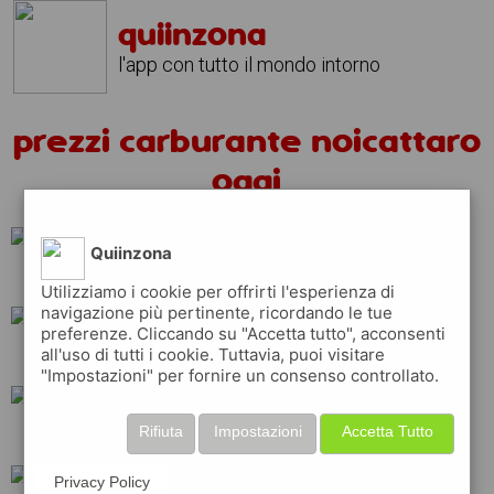
quiinzona
l'app con tutto il mondo intorno
prezzi carburante noicattaro
oggi
Quiinzona
api
total
erg
Utilizziamo i cookie per offrirti l'esperienza di
navigazione più pertinente, ricordando le tue
preferenze. Cliccando su "Accetta tutto", acconsenti
all'uso di tutti i cookie. Tuttavia, puoi visitare
eni
q8
tamoil
"Impostazioni" per fornire un consenso controllato.
Rifiuta
Impostazioni
Accetta Tutto
shell
ip
esso
Privacy Policy