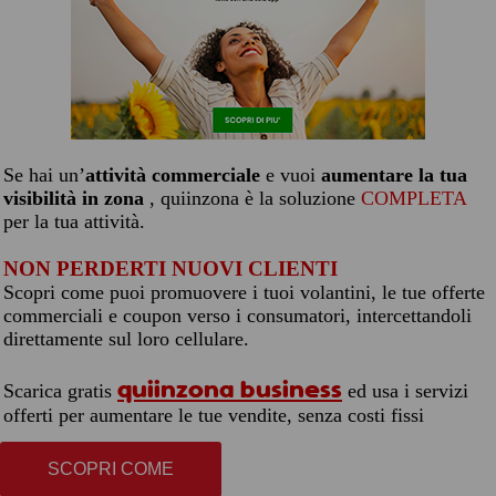
Se hai un’
attività commerciale
e vuoi
aumentare la tua
visibilità in zona
, quiinzona è la soluzione
COMPLETA
per la tua attività.
NON PERDERTI NUOVI CLIENTI
Scopri come puoi promuovere i tuoi volantini, le tue offerte
commerciali e coupon verso i consumatori, intercettandoli
direttamente sul loro cellulare.
quiinzona business
Scarica gratis
ed usa i servizi
offerti per aumentare le tue vendite, senza costi fissi
SCOPRI COME