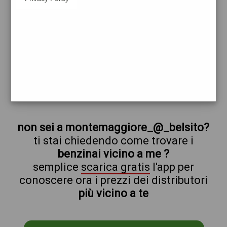
esso
montemaggiore_@_belsito
prezzi Q8
prezzi Benzina 1,999 - Benzina 1,999
Self - Gasolio 2,099 - Gasolio 2,099 Self
trova il benzinaio vicino a te
non sei a montemaggiore_@_belsito?
ti stai chiedendo come trovare i
benzinai vicino a me ?
semplice
scarica gratis
l'app per
conoscere ora i prezzi dei distributori
più vicino a te