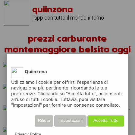
quiinzona
l'app con tutto il mondo intorno
prezzi carburante
montemaggiore belsito oggi
Quiinzona
q8
api
erg
Utilizziamo i cookie per offrirti l'esperienza di
navigazione più pertinente, ricordando le tue
preferenze. Cliccando su "Accetta tutto", acconsenti
repsol
ip
total
all'uso di tutti i cookie. Tuttavia, puoi visitare
"Impostazioni" per fornire un consenso controllato.
shell
tamoil
eni
Rifiuta
Impostazioni
Accetta Tutto
Privacy Policy