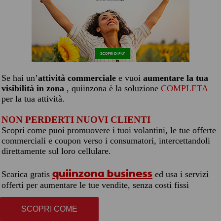
Se hai un’
attività commerciale
e vuoi
aumentare la tua
visibilità in zona
, quiinzona è la soluzione
COMPLETA
per la tua attività.
NON PERDERTI NUOVI CLIENTI
Scopri come puoi promuovere i tuoi volantini, le tue offerte
commerciali e coupon verso i consumatori, intercettandoli
direttamente sul loro cellulare.
quiinzona business
Scarica gratis
ed usa i servizi
offerti per aumentare le tue vendite, senza costi fissi
SCOPRI COME