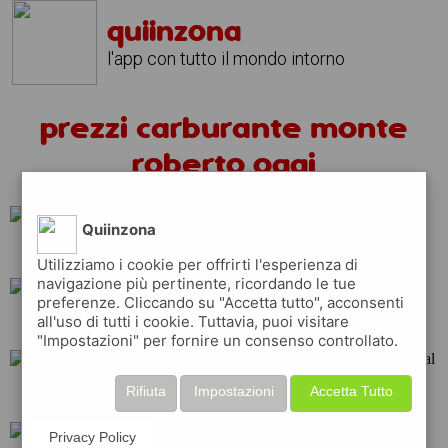
quiinzona
l'app con tutto il mondo intorno
prezzi carburante monte
roberto oggi
Quiinzona
eni
api
q8
Utilizziamo i cookie per offrirti l'esperienza di
navigazione più pertinente, ricordando le tue
preferenze. Cliccando su "Accetta tutto", acconsenti
all'uso di tutti i cookie. Tuttavia, puoi visitare
ip
tamoil
shell
"Impostazioni" per fornire un consenso controllato.
Rifiuta
Impostazioni
Accetta Tutto
repsol
esso
total
Privacy Policy