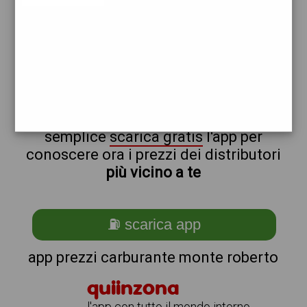
erg
non sei a monte_@_roberto?
ti stai chiedendo come trovare i
benzinai vicino a me ?
semplice
scarica gratis
l'app per
conoscere ora i prezzi dei distributori
più vicino a te
⛽ scarica app
app prezzi carburante monte roberto
quiinzona
l'app con tutto il mondo intorno