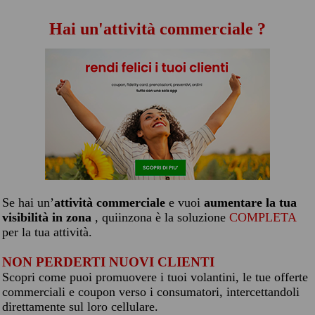
Hai un'attività commerciale ?
Se hai un’
attività commerciale
e vuoi
aumentare la tua
visibilità in zona
, quiinzona è la soluzione
COMPLETA
per la tua attività.
NON PERDERTI NUOVI CLIENTI
Scopri come puoi promuovere i tuoi volantini, le tue offerte
commerciali e coupon verso i consumatori, intercettandoli
direttamente sul loro cellulare.