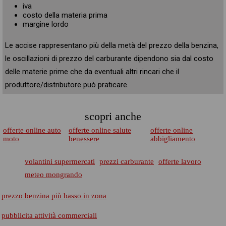
iva
costo della materia prima
margine lordo
Le accise rappresentano più della metà del prezzo della benzina,
le oscillazioni di prezzo del carburante dipendono sia dal costo
delle materie prime che da eventuali altri rincari che il
produttore/distributore può praticare.
scopri anche
offerte online auto
offerte online salute
offerte online
moto
benessere
abbigliamento
volantini supermercati
prezzi carburante
offerte lavoro
meteo mongrando
prezzo benzina più basso in zona
pubblicita attività commerciali