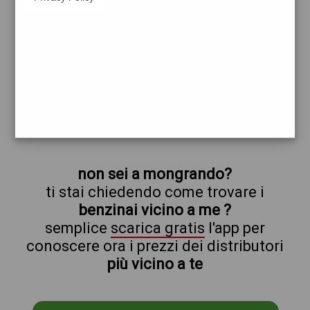
api
mongrando
prezzi Agip Eni
prezzi Benzina 1,969 Self - Gasolio 2,014
Self - Blue Diesel 2,114 Self
trova il benzinaio vicino a te
non sei a mongrando?
ti stai chiedendo come trovare i
benzinai vicino a me ?
semplice
scarica gratis
l'app per
conoscere ora i prezzi dei distributori
più vicino a te