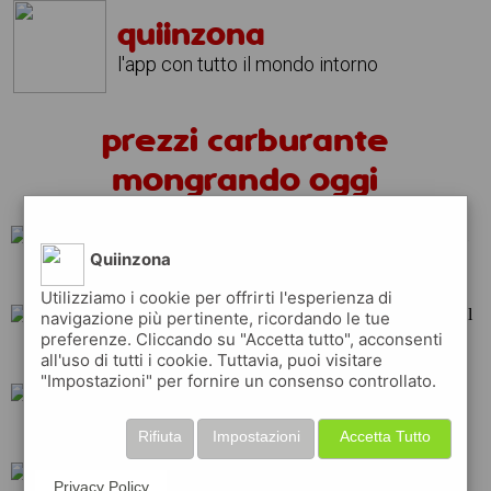
quiinzona
l'app con tutto il mondo intorno
prezzi carburante
mongrando oggi
Quiinzona
repsol
eni
total
Utilizziamo i cookie per offrirti l'esperienza di
navigazione più pertinente, ricordando le tue
preferenze. Cliccando su "Accetta tutto", acconsenti
shell
erg
tamoil
all'uso di tutti i cookie. Tuttavia, puoi visitare
"Impostazioni" per fornire un consenso controllato.
ip
q8
esso
Rifiuta
Impostazioni
Accetta Tutto
Privacy Policy