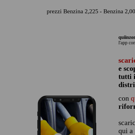
prezzi Benzina 2,225 - Benzina 2,00
quiinzo
l'app co
scari
e sco
tutti
distr
con
q
rifo
scari
qui a