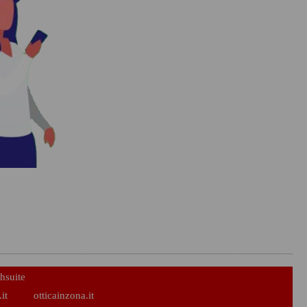
hsuite
it
otticainzona.it