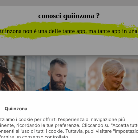
conosci quiinzona ?
uiinzona non è una delle tante app, ma tante app in una
Quiinzona
izziamo i cookie per offrirti l'esperienza di navigazione più
inente, ricordando le tue preferenze. Cliccando su "Accetta tutt
nsenti all'uso di tutti i cookie. Tuttavia, puoi visitare "Impostazi
fornire un consenso controllato.