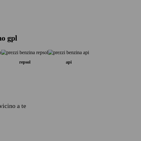
no gpl
repsol
api
vicino a te