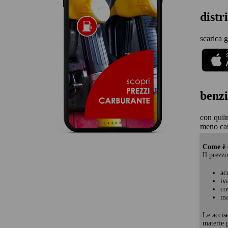
distr
scarica g
benzi
con quii
meno ca
Come è c
Il prezzo
ac
iv
co
ma
Le accis
materie p