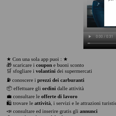
★ Con una sola app puoi : ★
🎁 scaricare i
coupon
e buoni sconto
🛒 sfogliare i
volantini
dei supermercati
⛽ conoscere i
prezzi dei carburanti
📦 effettuare gli
ordini
dalle attività
💼 consultare le
offerte di lavoro
🛍️ trovare le
attività
, i servizi e le attrazioni turist
📣 consultare ed inserire gratis gli
annunci