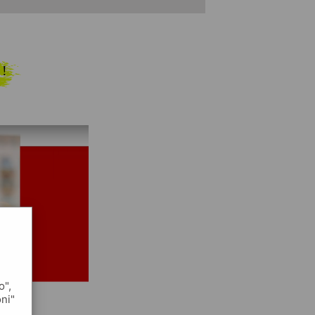
 !
o",
oni"