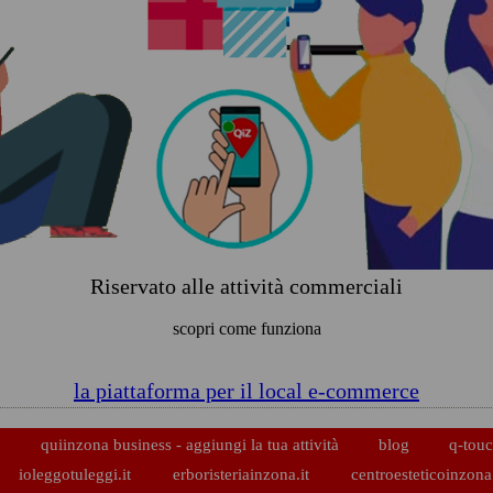
Riservato alle attività commerciali
scopri come funziona
la piattaforma per il local e-commerce
p
quiinzona business - aggiungi la tua attività
blog
q-touc
ioleggotuleggi.it
erboristeriainzona.it
centroesteticoinzona.