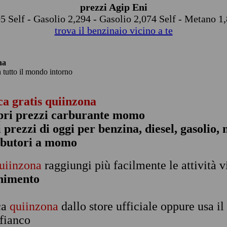
prezzi Agip Eni
5 Self - Gasolio 2,294 - Gasolio 2,074 Self - Metano 1
trova il benzinaio vicino a te
na
n tutto il mondo intorno
ca gratis quiinzona
pri prezzi carburante momo
 i prezzi di oggi per benzina, diesel, gasolio
ibutori a momo
uiinzona
raggiungi più facilmente le attività v
rnimento
ca
quiinzona
dallo store ufficiale oppure usa i
 fianco