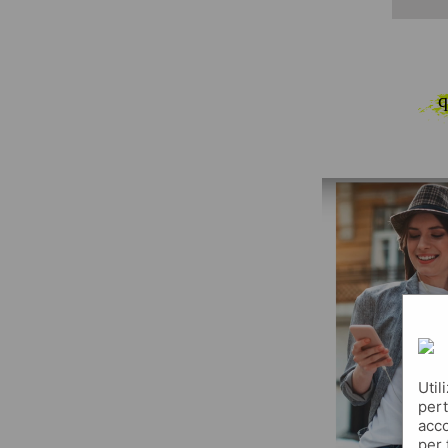
q
Util
pert
acco
per 