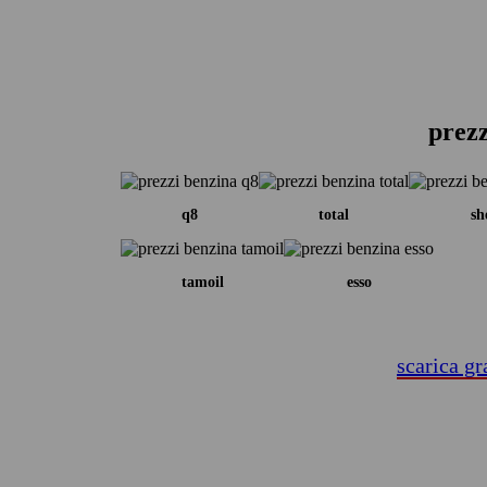
prezz
q8
total
sh
tamoil
esso
scarica gr