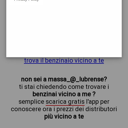
repsol
massa_@_lubrense
prezzi Agip Eni
prezzi Benzina 2,224 - Benzina 2,009
Self - Gasolio 2,294 - Gasolio 2,079 Self -
Blue Diesel 2,394 - Blue Diesel 2,179 Self
trova il benzinaio vicino a te
non sei a massa_@_lubrense?
ti stai chiedendo come trovare i
benzinai vicino a me ?
semplice
scarica gratis
l'app per
conoscere ora i prezzi dei distributori
più vicino a te