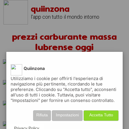
quiinzona
l'app con tutto il mondo intorno
prezzi carburante massa
lubrense oggi
Quiinzona
tamoil
eni
api
Utilizziamo i cookie per offrirti l'esperienza di
navigazione più pertinente, ricordando le tue
preferenze. Cliccando su "Accetta tutto", acconsenti
q8
esso
total
all'uso di tutti i cookie. Tuttavia, puoi visitare
"Impostazioni" per fornire un consenso controllato.
ip
shell
erg
Rifiuta
Impostazioni
Accetta Tutto
Privacy Policy