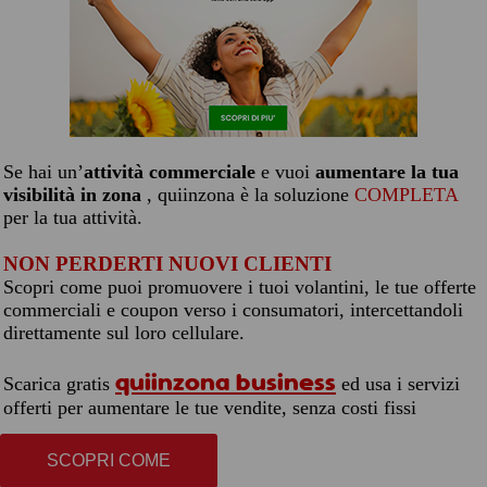
Se hai un’
attività commerciale
e vuoi
aumentare la tua
visibilità in zona
, quiinzona è la soluzione
COMPLETA
per la tua attività.
NON PERDERTI NUOVI CLIENTI
Scopri come puoi promuovere i tuoi volantini, le tue offerte
commerciali e coupon verso i consumatori, intercettandoli
direttamente sul loro cellulare.
quiinzona business
Scarica gratis
ed usa i servizi
offerti per aumentare le tue vendite, senza costi fissi
SCOPRI COME