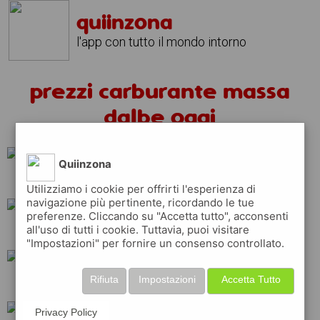
quiinzona
l'app con tutto il mondo intorno
prezzi carburante massa
dalbe oggi
Quiinzona
eni
ip
api
Utilizziamo i cookie per offrirti l'esperienza di
navigazione più pertinente, ricordando le tue
preferenze. Cliccando su "Accetta tutto", acconsenti
all'uso di tutti i cookie. Tuttavia, puoi visitare
total
q8
esso
"Impostazioni" per fornire un consenso controllato.
Rifiuta
Impostazioni
Accetta Tutto
shell
repsol
Privacy Policy