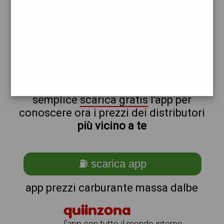
tamoil
erg
non sei a massa_@_dalbe?
ti stai chiedendo come trovare i
benzinai vicino a me ?
semplice
scarica gratis
l'app per
conoscere ora i prezzi dei distributori
più vicino a te
⛽ scarica app
app prezzi carburante massa dalbe
quiinzona
l'app con tutto il mondo intorno