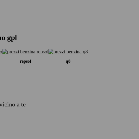
no gpl
repsol
q8
vicino a te