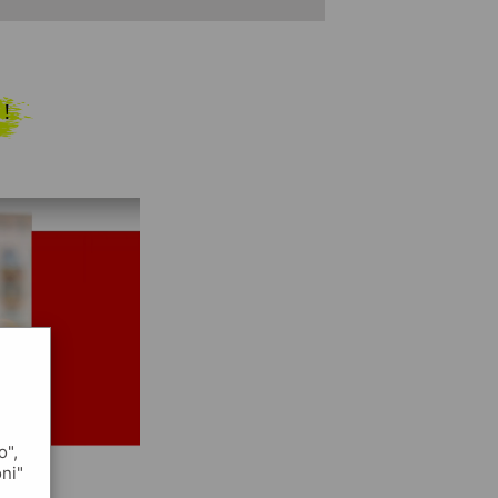
 !
o",
oni"