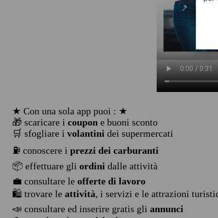
★ Con una sola app puoi : ★
🎁 scaricare i
coupon
e buoni sconto
🛒 sfogliare i
volantini
dei supermercati
⛽ conoscere i
prezzi dei carburanti
📦 effettuare gli
ordini
dalle attività
💼 consultare le
offerte di lavoro
🛍️ trovare le
attività
, i servizi e le attrazioni turist
📣 consultare ed inserire gratis gli
annunci