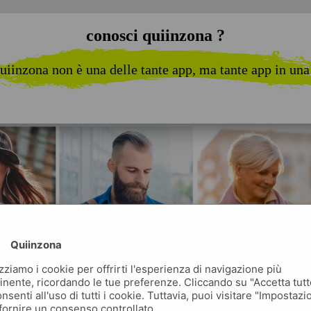
conosci quiinzona ?
uiinzona non è una delle tante app, ma tante app in una
Quiinzona
izziamo i cookie per offrirti l'esperienza di navigazione più
inente, ricordando le tue preferenze. Cliccando su "Accetta tutt
nsenti all'uso di tutti i cookie. Tuttavia, puoi visitare "Impostazi
fornire un consenso controllato.