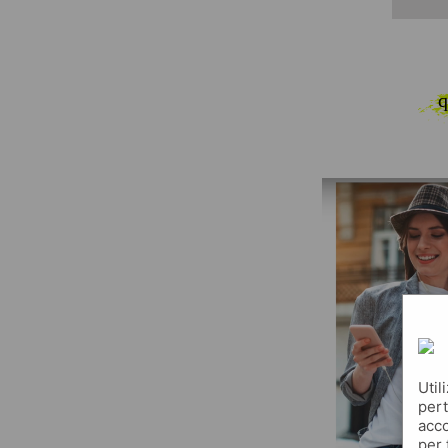
q
Util
pert
acco
per 