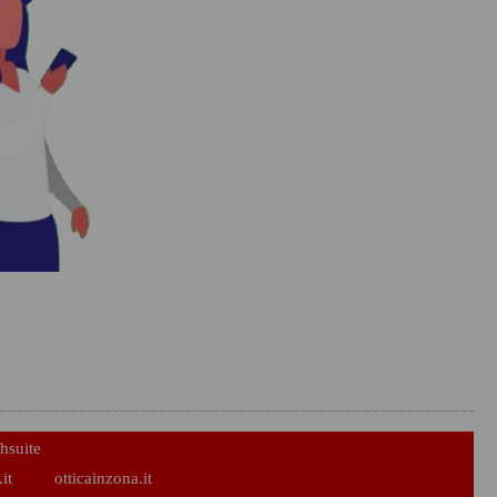
hsuite
it
otticainzona.it