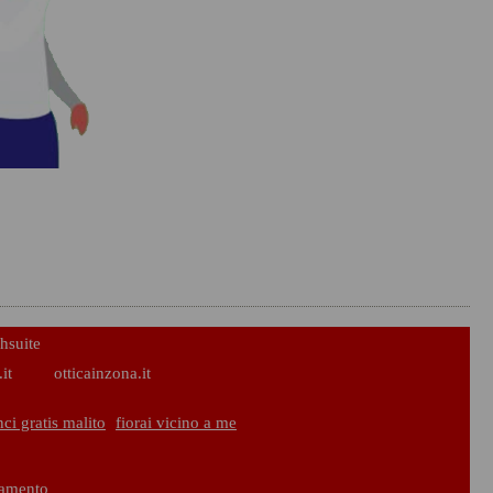
hsuite
it
otticainzona.it
ci gratis malito
fiorai vicino a me
iamento