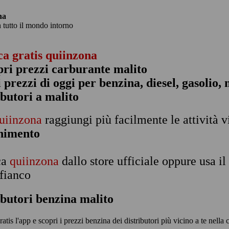
na
n tutto il mondo intorno
ca gratis quiinzona
pri prezzi carburante malito
 i prezzi di oggi per benzina, diesel, gasolio
ibutori a malito
uiinzona
raggiungi più facilmente le attività v
rnimento
ca
quiinzona
dallo store ufficiale oppure usa i
 fianco
ibutori benzina malito
ratis l'app e scopri i prezzi benzina dei distributori più vicino a te nella c