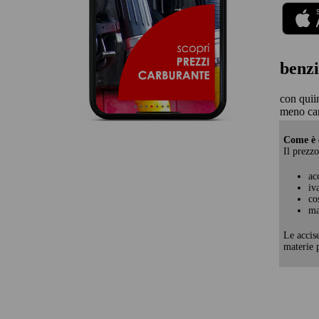
benzi
con quii
meno car
Come è c
Il prezzo
ac
iv
co
ma
Le accis
materie p