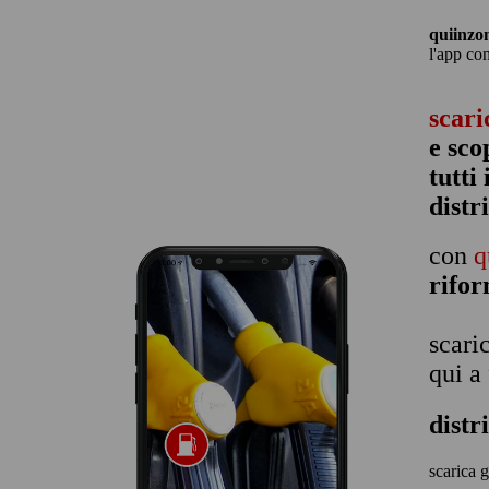
quiinzo
l'app co
scari
e sco
tutti
distr
con
q
rifo
scari
qui a
distr
scarica g