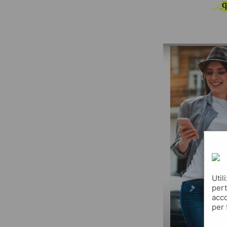
q
Util
pert
acco
per 