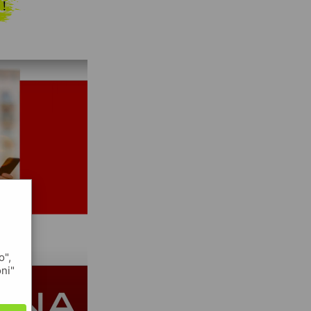
 !
o",
oni"