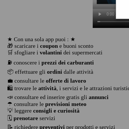
★ Con una sola app puoi : ★
🎁 scaricare i
coupon
e buoni sconto
🛒 sfogliare i
volantini
dei supermercati
⛽ conoscere i
prezzi dei carburanti
📦 effettuare gli
ordini
dalle attività
💼 consultare le
offerte di lavoro
🛍️ trovare le
attività
, i servizi e le attrazioni turist
📣 consultare ed inserire gratis gli
annunci
☂ consultare le
previsioni meteo
💡 leggere
consigli e curiosità
🗓️
prenotare
servizi
📝 richiedere
preventivi
per prodotti e servizi