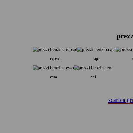
prezz
repsol
api
esso
eni
scarica gr