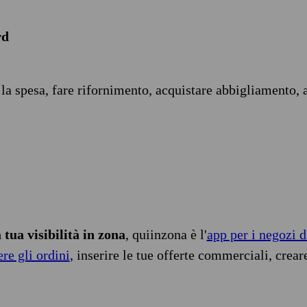
rd
 la spesa, fare rifornimento, acquistare abbigliamento, 
tua visibilità in zona
, quiinzona è l'
app per i negozi d
ere gli ordini
, inserire le tue offerte commerciali, crear