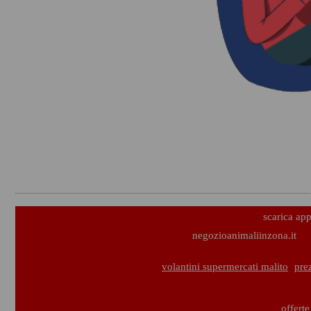
scarica ap
negozioanimaliinzona.it
volantini supermercati malito
pre
offerte