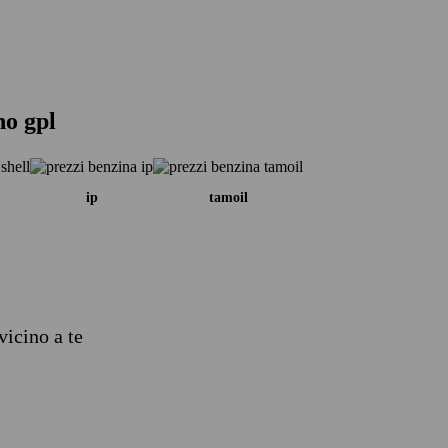
no gpl
ip
tamoil
vicino a te