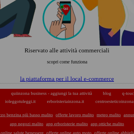
Riservato alle attività commerciali
scopri come funziona
la piattaforma per il local e-commerce
p
quiinzona business - aggiungi la tua attività
blog
q-touc
ioleggotuleggi.it
erboristeriainzona.it
centroesteticoinzona.
zzo benzina più basso malito
offerte lavoro malito
meteo malito
annun
app negozi malito
app erboristerie malito
app ottiche malito
 online salute benessere
offerte online auto moto
offerte online abbigl