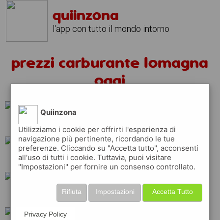
quiinzona
l'app con tutto il mondo intorno
prezzi carburante lomagna
oggi
Quiinzona
ip
shell
total
Utilizziamo i cookie per offrirti l'esperienza di
navigazione più pertinente, ricordando le tue
preferenze. Cliccando su "Accetta tutto", acconsenti
all'uso di tutti i cookie. Tuttavia, puoi visitare
esso
q8
tamoil
"Impostazioni" per fornire un consenso controllato.
Rifiuta
Impostazioni
Accetta Tutto
api
eni
erg
Privacy Policy