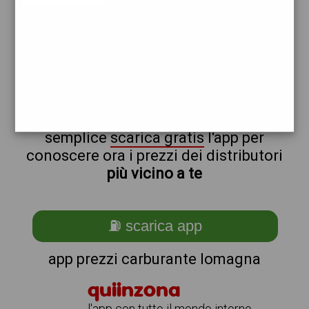
repsol
non sei a lomagna?
ti stai chiedendo come trovare i
benzinai vicino a me ?
semplice
scarica gratis
l'app per
conoscere ora i prezzi dei distributori
più vicino a te
⛽ scarica app
app prezzi carburante lomagna
quiinzona
l'app con tutto il mondo intorno