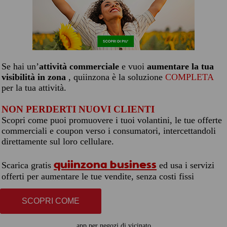
Se hai un’
attività commerciale
e vuoi
aumentare la tua
visibilità in zona
, quiinzona è la soluzione
COMPLETA
per la tua attività.
NON PERDERTI NUOVI CLIENTI
Scopri come puoi promuovere i tuoi volantini, le tue offerte
commerciali e coupon verso i consumatori, intercettandoli
direttamente sul loro cellulare.
quiinzona business
Scarica gratis
ed usa i servizi
offerti per aumentare le tue vendite, senza costi fissi
SCOPRI COME
app per negozi di vicinato