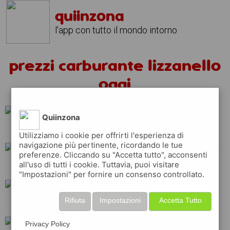
quiinzona
l'app con tutto il mondo intorno
prezzi carburante lizzanello
oggi
Quiinzona
erg
ip
esso
Utilizziamo i cookie per offrirti l'esperienza di
navigazione più pertinente, ricordando le tue
preferenze. Cliccando su "Accetta tutto", acconsenti
all'uso di tutti i cookie. Tuttavia, puoi visitare
api
tamoil
total
"Impostazioni" per fornire un consenso controllato.
Rifiuta
Impostazioni
Accetta Tutto
q8
eni
repsol
Privacy Policy