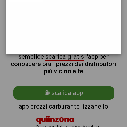
shell
non sei a lizzanello?
ti stai chiedendo come trovare i
benzinai vicino a me ?
semplice
scarica gratis
l'app per
conoscere ora i prezzi dei distributori
più vicino a te
⛽ scarica app
app prezzi carburante lizzanello
quiinzona
l'app con tutto il mondo intorno