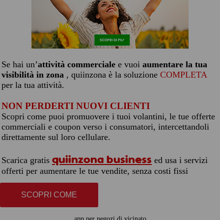
Se hai un’
attività commerciale
e vuoi
aumentare la tua
visibilità in zona
, quiinzona è la soluzione
COMPLETA
per la tua attività.
NON PERDERTI NUOVI CLIENTI
Scopri come puoi promuovere i tuoi volantini, le tue offerte
commerciali e coupon verso i consumatori, intercettandoli
direttamente sul loro cellulare.
quiinzona business
Scarica gratis
ed usa i servizi
offerti per aumentare le tue vendite, senza costi fissi
SCOPRI COME
app per negozi di vicinato