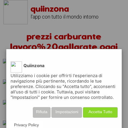
quiinzona
l'app con tutto il mondo intorno
prezzi carburante
lavoro%20gallarate oggi
Quiinzona
esso
erg
shell
Utilizziamo i cookie per offrirti l'esperienza di
navigazione più pertinente, ricordando le tue
preferenze. Cliccando su "Accetta tutto", acconsenti
all'uso di tutti i cookie. Tuttavia, puoi visitare
ip
tamoil
total
"Impostazioni" per fornire un consenso controllato.
Rifiuta
Impostazioni
Accetta Tutto
q8
eni
api
Privacy Policy