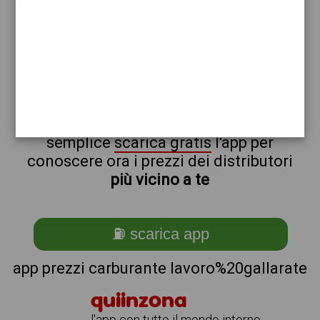
repsol
non sei a lavoro%20gallarate?
ti stai chiedendo come trovare i
benzinai vicino a me ?
semplice
scarica gratis
l'app per
conoscere ora i prezzi dei distributori
più vicino a te
⛽ scarica app
app prezzi carburante lavoro%20gallarate
quiinzona
l'app con tutto il mondo intorno