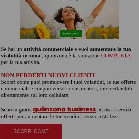
Se hai un’
attività commerciale
e vuoi
aumentare la tua
visibilità in zona
, quiinzona è la soluzione
COMPLETA
per la tua attività.
NON PERDERTI NUOVI CLIENTI
Scopri come puoi promuovere i tuoi volantini, le tue offerte
commerciali e coupon verso i consumatori, intercettandoli
direttamente sul loro cellulare.
quiinzona business
Scarica gratis
ed usa i servizi
offerti per aumentare le tue vendite, senza costi fissi
SCOPRI COME