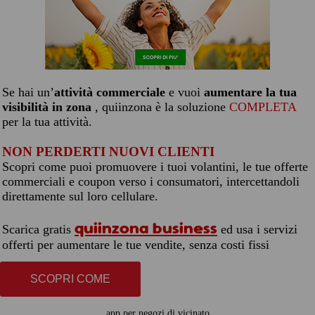
Se hai un’
attività commerciale
e vuoi
aumentare la tua
visibilità in zona
, quiinzona è la soluzione
COMPLETA
per la tua attività.
NON PERDERTI NUOVI CLIENTI
Scopri come puoi promuovere i tuoi volantini, le tue offerte
commerciali e coupon verso i consumatori, intercettandoli
direttamente sul loro cellulare.
quiinzona business
Scarica gratis
ed usa i servizi
offerti per aumentare le tue vendite, senza costi fissi
SCOPRI COME
app per negozi di vicinato