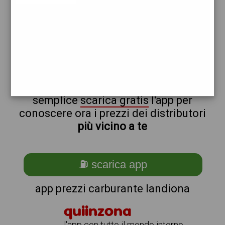
eni
api
non sei a landiona?
ti stai chiedendo come trovare i
benzinai vicino a me ?
semplice
scarica gratis
l'app per
conoscere ora i prezzi dei distributori
più vicino a te
⛽ scarica app
app prezzi carburante landiona
quiinzona
l'app con tutto il mondo intorno