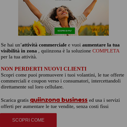
Se hai un’
attività commerciale
e vuoi
aumentare la tua
visibilità in zona
, quiinzona è la soluzione
COMPLETA
per la tua attività.
NON PERDERTI NUOVI CLIENTI
Scopri come puoi promuovere i tuoi volantini, le tue offerte
commerciali e coupon verso i consumatori, intercettandoli
direttamente sul loro cellulare.
quiinzona business
Scarica gratis
ed usa i servizi
offerti per aumentare le tue vendite, senza costi fissi
SCOPRI COME