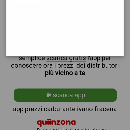
eni
non sei a ivano_@_fracena?
ti stai chiedendo come trovare i
benzinai vicino a me ?
semplice
scarica gratis
l'app per
conoscere ora i prezzi dei distributori
più vicino a te
⛽ scarica app
app prezzi carburante ivano fracena
quiinzona
l'app con tutto il mondo intorno