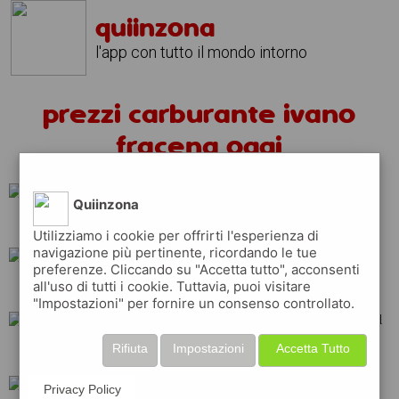
quiinzona
l'app con tutto il mondo intorno
prezzi carburante ivano
fracena oggi
Quiinzona
q8
repsol
ip
Utilizziamo i cookie per offrirti l'esperienza di
navigazione più pertinente, ricordando le tue
preferenze. Cliccando su "Accetta tutto", acconsenti
all'uso di tutti i cookie. Tuttavia, puoi visitare
shell
api
esso
"Impostazioni" per fornire un consenso controllato.
Rifiuta
Impostazioni
Accetta Tutto
tamoil
erg
total
Privacy Policy