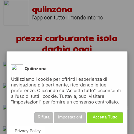
quiinzona
l'app con tutto il mondo intorno
prezzi carburante isola
darbia oggi
Quiinzona
ip
repsol
eni
Utilizziamo i cookie per offrirti l'esperienza di
navigazione più pertinente, ricordando le tue
preferenze. Cliccando su "Accetta tutto", acconsenti
all'uso di tutti i cookie. Tuttavia, puoi visitare
shell
total
api
"Impostazioni" per fornire un consenso controllato.
Rifiuta
Impostazioni
Accetta Tutto
tamoil
esso
erg
Privacy Policy