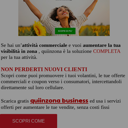
Se hai un’
attività commerciale
e vuoi
aumentare la tua
visibilità in zona
, quiinzona è la soluzione
COMPLETA
per la tua attività.
NON PERDERTI NUOVI CLIENTI
Scopri come puoi promuovere i tuoi volantini, le tue offerte
commerciali e coupon verso i consumatori, intercettandoli
direttamente sul loro cellulare.
quiinzona business
Scarica gratis
ed usa i servizi
offerti per aumentare le tue vendite, senza costi fissi
SCOPRI COME