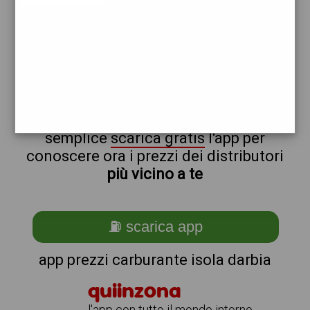
q8
non sei a isola_@_darbia_@_?
ti stai chiedendo come trovare i
benzinai vicino a me ?
semplice
scarica gratis
l'app per
conoscere ora i prezzi dei distributori
più vicino a te
⛽ scarica app
app prezzi carburante isola darbia
quiinzona
l'app con tutto il mondo intorno