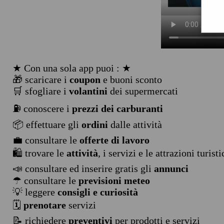
★ Con una sola app puoi : ★
🎁 scaricare i
coupon
e buoni sconto
🛒 sfogliare i
volantini
dei supermercati
⛽ conoscere i
prezzi dei carburanti
📦 effettuare gli
ordini
dalle attività
💼 consultare le
offerte di lavoro
🛍️ trovare le
attività
, i servizi e le attrazioni turist
📣 consultare ed inserire gratis gli
annunci
☂ consultare le
previsioni meteo
💡 leggere
consigli e curiosità
🗓️
prenotare
servizi
📝 richiedere
preventivi
per prodotti e servizi