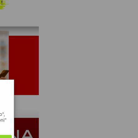
 !
o",
oni"