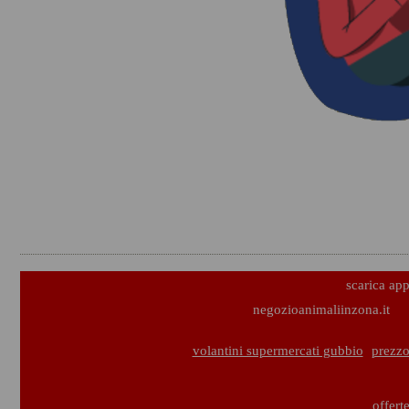
scarica ap
negozioanimaliinzona.it
volantini supermercati gubbio
prezzo
offert