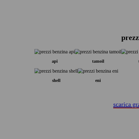
prezz
api
tamoil
shell
eni
scarica gr