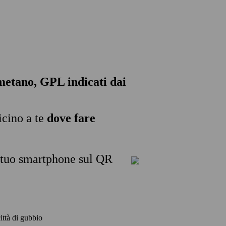
, metano, GPL indicati dai
icino a te
dove fare
l tuo smartphone sul QR
città di gubbio