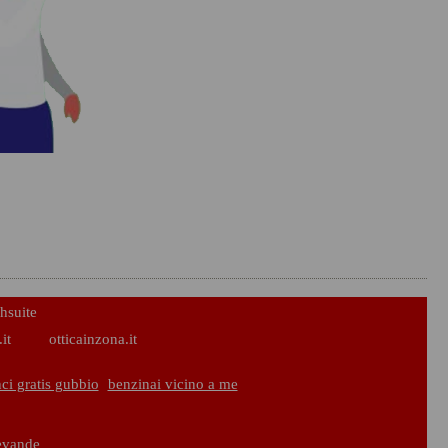
hsuite
it
otticainzona.it
ci gratis gubbio
benzinai vicino a me
bevande