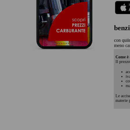
benzi
con quii
meno ca
Come è c
Il prezzo
ac
iv
co
ma
Le accis
materie p