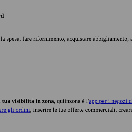
rd
 la spesa, fare rifornimento, acquistare abbigliamento, 
tua visibilità in zona
, quiinzona è l'
app per i negozi d
ere gli ordini
, inserire le tue offerte commerciali, crear