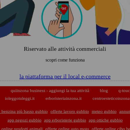
Riservato alle attività commerciali
scopri come funziona
la piattaforma per il local e-commerce
p
quiinzona business - aggiungi la tua attività
blog
q-touc
ioleggotuleggi.it
erboristeriainzona.it
centroesteticoinzona.
 benzina più basso gubbio
offerte lavoro gubbio
meteo gubbio
annun
app negozi gubbio
app erboristerie gubbio
app ottiche gubbio
e online prodotti animali
offerte online auto moto
offerte online cibo 