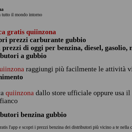
na
n tutto il mondo intorno
ca gratis quiinzona
pri prezzi carburante gubbio
 i prezzi di oggi per benzina, diesel, gasolio
ibutori a gubbio
uiinzona
raggiungi più facilmente le attività v
rnimento
ca
quiinzona
dallo store ufficiale oppure usa i
 fianco
ibutori benzina gubbio
ratis l'app e scopri i prezzi benzina dei distributori più vicino a te nella 