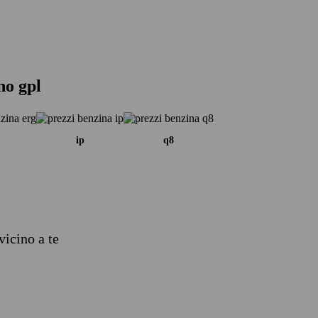
no gpl
ip
q8
vicino a te