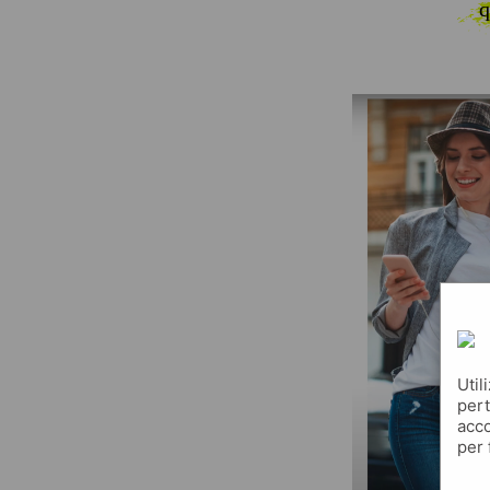
q
Util
pert
acco
per 