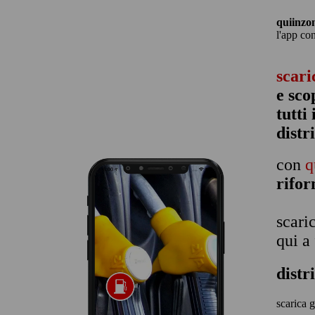
quiinzo
l'app co
scari
e sco
tutti
distr
con
q
rifo
scari
qui a
distr
scarica g