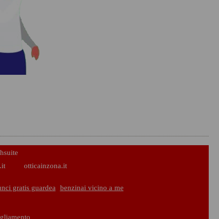
hsuite
it
otticainzona.it
nci gratis guardea
benzinai vicino a me
igliamento