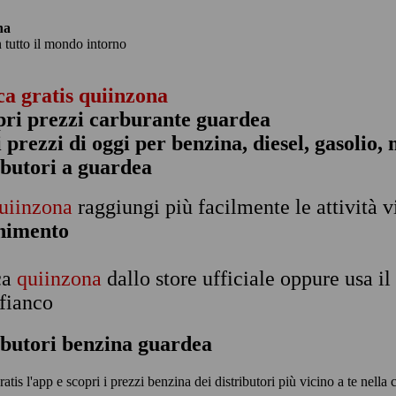
na
n tutto il mondo intorno
ca gratis quiinzona
pri prezzi carburante guardea
 i prezzi di oggi per benzina, diesel, gasolio
ibutori a guardea
uiinzona
raggiungi più facilmente le attività v
rnimento
ca
quiinzona
dallo store ufficiale oppure usa i
 fianco
ibutori benzina guardea
ratis l'app e scopri i prezzi benzina dei distributori più vicino a te nella 