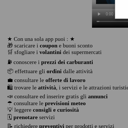
★ Con una sola app puoi : ★
🎁 scaricare i
coupon
e buoni sconto
🛒 sfogliare i
volantini
dei supermercati
⛽ conoscere i
prezzi dei carburanti
📦 effettuare gli
ordini
dalle attività
💼 consultare le
offerte di lavoro
🛍️ trovare le
attività
, i servizi e le attrazioni turist
📣 consultare ed inserire gratis gli
annunci
☂ consultare le
previsioni meteo
💡 leggere
consigli e curiosità
🗓️
prenotare
servizi
📝 richiedere
preventivi
per prodotti e servizi