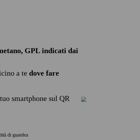
, metano, GPL indicati dai
icino a te
dove fare
l tuo smartphone sul QR
città di guardea