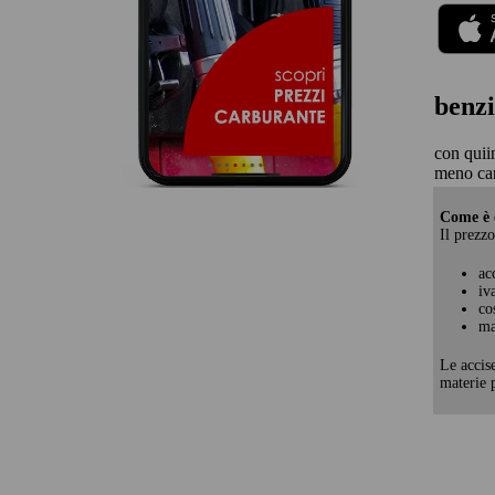
benzi
con quii
meno ca
Come è c
Il prezzo
ac
iv
co
ma
Le accis
materie p