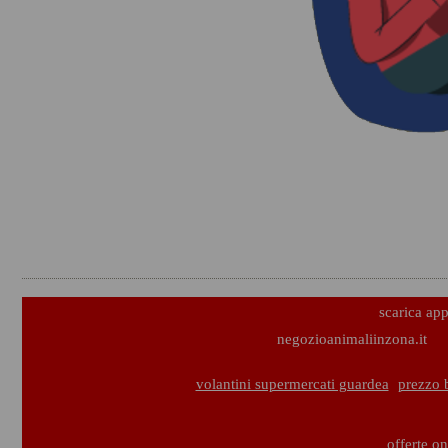
scarica ap
negozioanimaliinzona.it
volantini supermercati guardea
prezzo 
offerte on