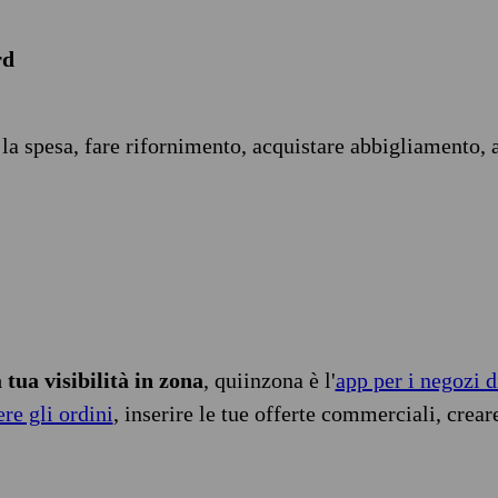
rd
 la spesa, fare rifornimento, acquistare abbigliamento, 
tua visibilità in zona
, quiinzona è l'
app per i negozi d
ere gli ordini
, inserire le tue offerte commerciali, crear