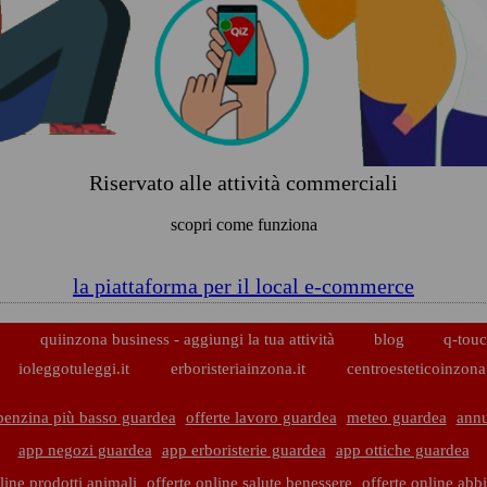
Riservato alle attività commerciali
scopri come funziona
la piattaforma per il local e-commerce
p
quiinzona business - aggiungi la tua attività
blog
q-touc
ioleggotuleggi.it
erboristeriainzona.it
centroesteticoinzona.
benzina più basso guardea
offerte lavoro guardea
meteo guardea
annu
app negozi guardea
app erboristerie guardea
app ottiche guardea
line prodotti animali
offerte online salute benessere
offerte online abb