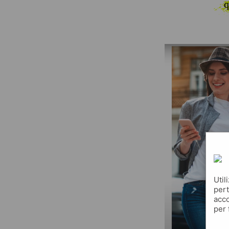
q
Util
pert
acco
per 