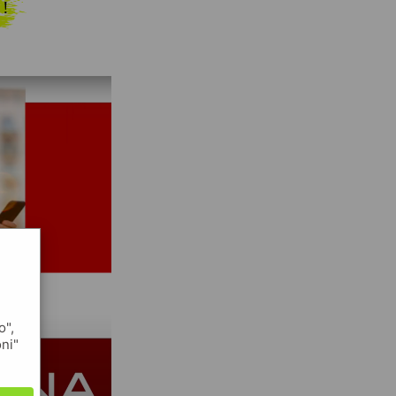
 !
o",
oni"