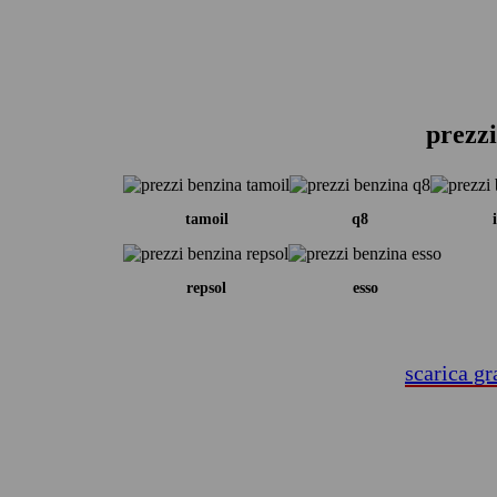
prezzi
tamoil
q8
repsol
esso
scarica gr