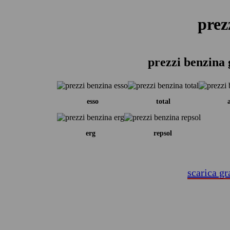
prez
prezzi benzina 
esso
total
erg
repsol
scarica gr