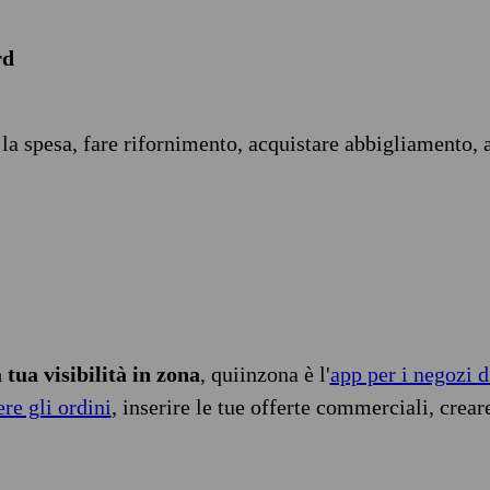
rd
 la spesa, fare rifornimento, acquistare abbigliamento, 
tua visibilità in zona
, quiinzona è l'
app per i negozi d
ere gli ordini
, inserire le tue offerte commerciali, crear