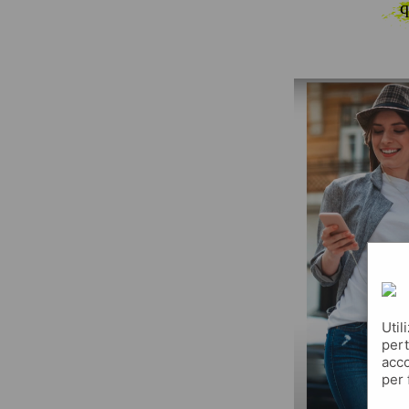
q
Util
pert
acco
per 