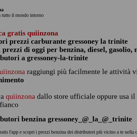
na
n tutto il mondo intorno
ca gratis quiinzona
pri prezzi carburante gressoney la trinite
 i prezzi di oggi per benzina, diesel, gasolio
ibutori a gressoney-la-trinite
uiinzona
raggiungi più facilmente le attività v
rnimento
ca
quiinzona
dallo store ufficiale oppure usa i
 fianco
ibutori benzina gressoney_@_la_@_trinite
ratis l'app e scopri i prezzi benzina dei distributori più vicino a te nel