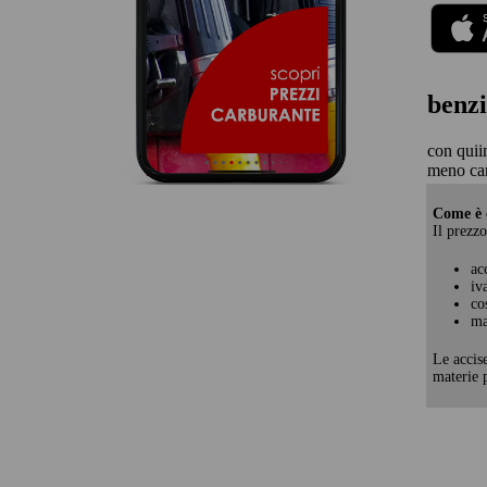
benzi
con quii
meno ca
Come è c
Il prezzo
ac
iv
co
ma
Le accis
materie p