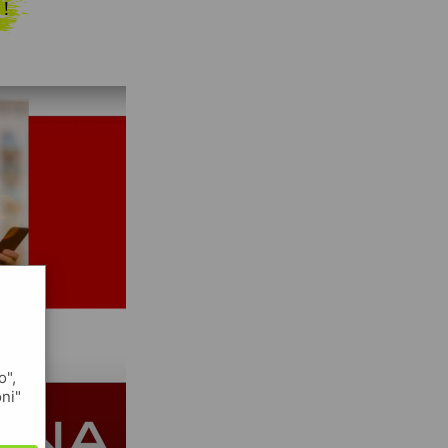
 !
o",
oni"