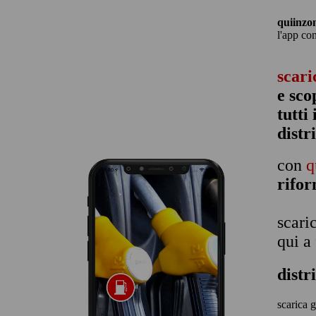
quiinzo
l'app co
scari
e sco
tutti
distr
con
q
rifo
scari
qui a
distr
scarica g