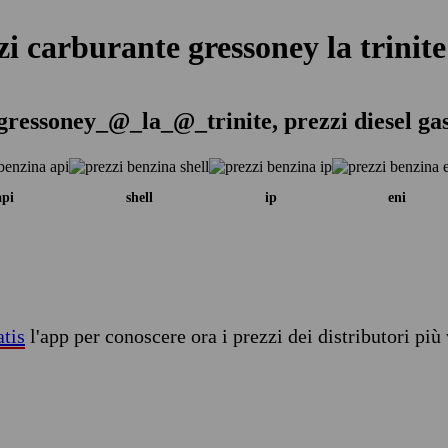
zi carburante gressoney la trinite
gressoney_@_la_@_trinite, prezzi diesel ga
api
shell
ip
eni
atis
l'app per conoscere ora i prezzi dei distributori più 