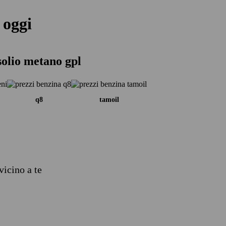
 oggi
solio metano gpl
q8
tamoil
vicino a te