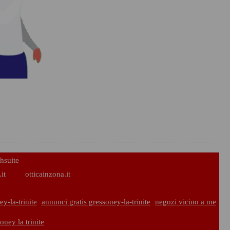
hsuite
it
otticainzona.it
y-la-trinite
annunci gratis gressoney-la-trinite
negozi vicino a me
oney la trinite