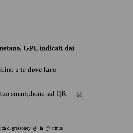
, metano, GPL indicati dai
icino a te
dove fare
l tuo smartphone sul QR
la città di gressoney_@_la_@_trinite