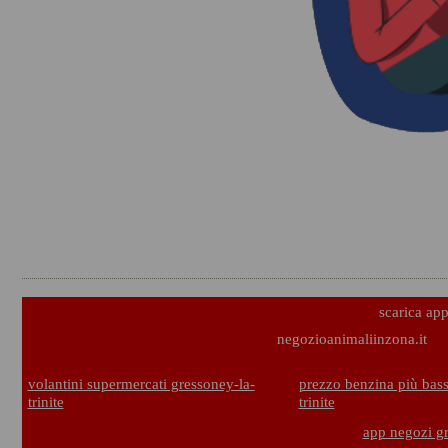
scarica ap
negozioanimaliinzona.it
volantini supermercati gressoney-la-
prezzo benzina più bass
trinite
trinite
app negozi gr