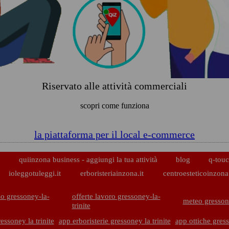
Riservato alle attività commerciali
scopri come funziona
la piattaforma per il local e-commerce
p
quiinzona business - aggiungi la tua attività
blog
q-touc
ioleggotuleggi.it
erboristeriainzona.it
centroesteticoinzona.
o gressoney-la-
offerte lavoro gressoney-la-
meteo gressone
trinite
essoney la trinite
app erboristerie gressoney la trinite
app ottiche gress