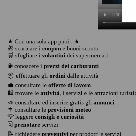
★ Con una sola app puoi : ★
🎁 scaricare i
coupon
e buoni sconto
🛒 sfogliare i
volantini
dei supermercati
⛽ conoscere i
prezzi dei carburanti
📦 effettuare gli
ordini
dalle attività
💼 consultare le
offerte di lavoro
🛍️ trovare le
attività
, i servizi e le attrazioni turist
📣 consultare ed inserire gratis gli
annunci
☂ consultare le
previsioni meteo
💡 leggere
consigli e curiosità
🗓️
prenotare
servizi
📝 richiedere
preventivi
per prodotti e servizi