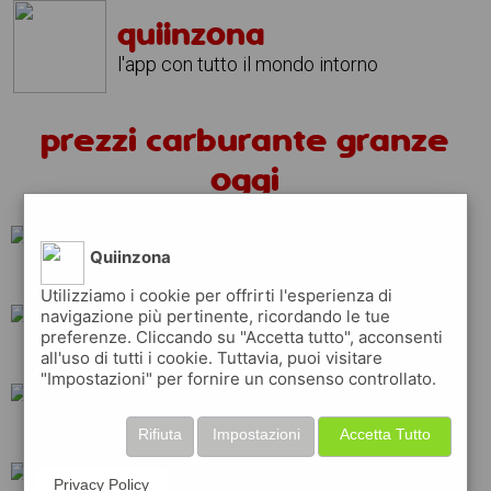
quiinzona
l'app con tutto il mondo intorno
prezzi carburante granze
oggi
Quiinzona
tamoil
q8
erg
Utilizziamo i cookie per offrirti l'esperienza di
navigazione più pertinente, ricordando le tue
preferenze. Cliccando su "Accetta tutto", acconsenti
repsol
total
ip
all'uso di tutti i cookie. Tuttavia, puoi visitare
"Impostazioni" per fornire un consenso controllato.
shell
esso
eni
Rifiuta
Impostazioni
Accetta Tutto
Privacy Policy