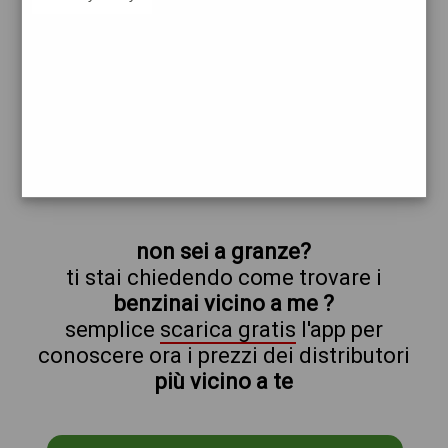
api
granze
prezzi Loro
prezzi Benzina 1,969 Self - Gasolio 2,049
Self
trova il benzinaio vicino a te
non sei a granze?
ti stai chiedendo come trovare i
benzinai vicino a me ?
semplice
scarica gratis
l'app per
conoscere ora i prezzi dei distributori
più vicino a te