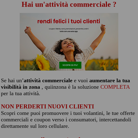
Hai un'attività commerciale ?
Se hai un’
attività commerciale
e vuoi
aumentare la tua
visibilità in zona
, quiinzona è la soluzione
COMPLETA
per la tua attività.
NON PERDERTI NUOVI CLIENTI
Scopri come puoi promuovere i tuoi volantini, le tue offerte
commerciali e coupon verso i consumatori, intercettandoli
direttamente sul loro cellulare.