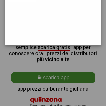
tamoil
total
non sei a giuliana?
ti stai chiedendo come trovare i
benzinai vicino a me ?
semplice
scarica gratis
l'app per
conoscere ora i prezzi dei distributori
più vicino a te
⛽ scarica app
app prezzi carburante giuliana
quiinzona
l'app con tutto il mondo intorno