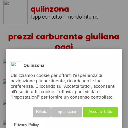
quiinzona
l'app con tutto il mondo intorno
prezzi carburante giuliana
oggi
Quiinzona
erg
ip
eni
Utilizziamo i cookie per offrirti l'esperienza di
navigazione più pertinente, ricordando le tue
preferenze. Cliccando su "Accetta tutto", acconsenti
all'uso di tutti i cookie. Tuttavia, puoi visitare
q8
shell
api
"Impostazioni" per fornire un consenso controllato.
Rifiuta
Impostazioni
Accetta Tutto
esso
repsol
Privacy Policy