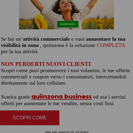
Se hai un’
attività commerciale
e vuoi
aumentare la tua
visibilità in zona
, quiinzona è la soluzione
COMPLETA
per la tua attività.
NON PERDERTI NUOVI CLIENTI
Scopri come puoi promuovere i tuoi volantini, le tue offerte
commerciali e coupon verso i consumatori, intercettandoli
direttamente sul loro cellulare.
quiinzona business
Scarica gratis
ed usa i servizi
offerti per aumentare le tue vendite, senza costi fissi
SCOPRI COME
app per negozi di vicinato