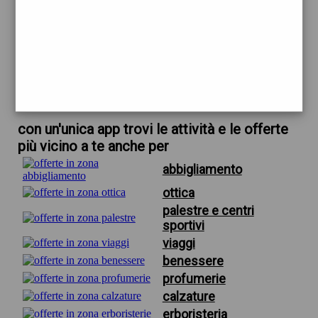
trova offerte in zona
per ferramenta vicino
scarica gratis app
con un'unica app trovi le attività e le offerte
più vicino a te anche per
abbigliamento
ottica
palestre e centri
sportivi
viaggi
benessere
profumerie
calzature
erboristeria