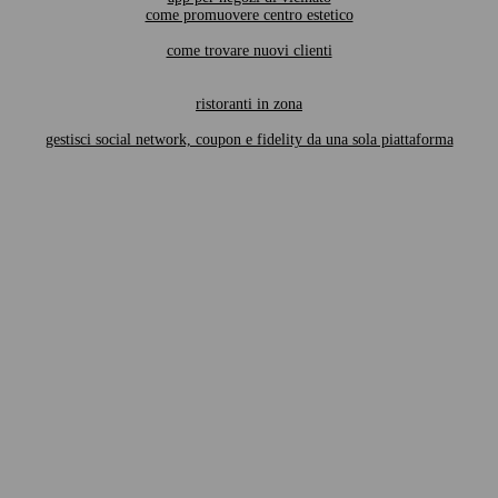
come promuovere centro estetico
come trovare nuovi clienti
ristoranti in zona
gestisci social network, coupon e fidelity da una sola piattaforma