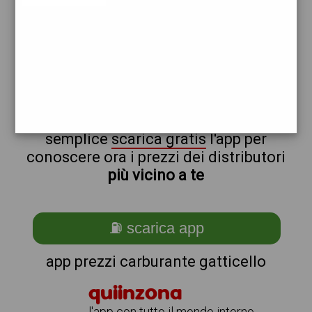
total
non sei a gatticello?
ti stai chiedendo come trovare i
benzinai vicino a me ?
semplice
scarica gratis
l'app per
conoscere ora i prezzi dei distributori
più vicino a te
⛽ scarica app
app prezzi carburante gatticello
quiinzona
l'app con tutto il mondo intorno