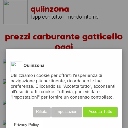
quiinzona
l'app con tutto il mondo intorno
prezzi carburante gatticello
oggi
Quiinzona
api
repsol
esso
Utilizziamo i cookie per offrirti l'esperienza di
navigazione più pertinente, ricordando le tue
preferenze. Cliccando su "Accetta tutto", acconsenti
all'uso di tutti i cookie. Tuttavia, puoi visitare
shell
erg
q8
"Impostazioni" per fornire un consenso controllato.
Rifiuta
Impostazioni
Accetta Tutto
ip
tamoil
eni
Privacy Policy