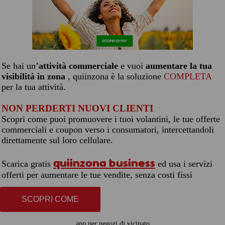
Se hai un’
attività commerciale
e vuoi
aumentare la tua
visibilità in zona
, quiinzona è la soluzione
COMPLETA
per la tua attività.
NON PERDERTI NUOVI CLIENTI
Scopri come puoi promuovere i tuoi volantini, le tue offerte
commerciali e coupon verso i consumatori, intercettandoli
direttamente sul loro cellulare.
quiinzona business
Scarica gratis
ed usa i servizi
offerti per aumentare le tue vendite, senza costi fissi
SCOPRI COME
app per negozi di vicinato