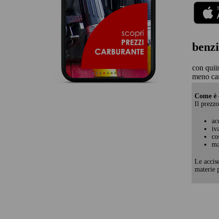
benzi
con quii
meno car
Come è c
Il prezzo
ac
iv
co
ma
Le accis
materie p