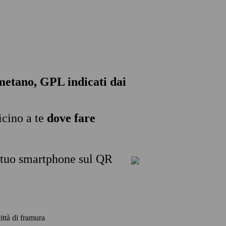
, metano, GPL indicati dai
icino a te
dove fare
l tuo smartphone sul QR
città di framura