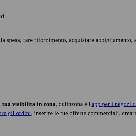
rd
 la spesa, fare rifornimento, acquistare abbigliamento, 
tua visibilità in zona
, quiinzona è l'
app per i negozi d
ere gli ordini
, inserire le tue offerte commerciali, crear