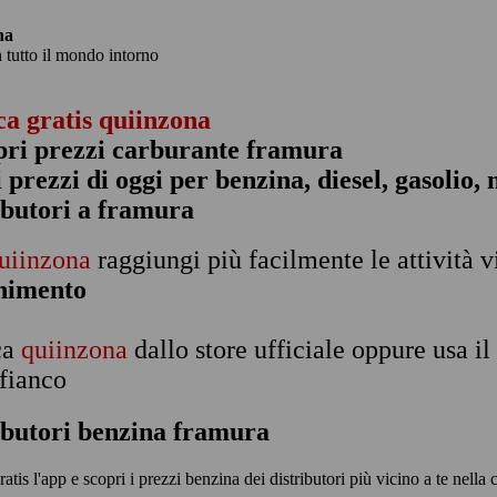
na
n tutto il mondo intorno
ca gratis quiinzona
pri prezzi carburante framura
 i prezzi di oggi per benzina, diesel, gasolio
ibutori a framura
uiinzona
raggiungi più facilmente le attività v
rnimento
ca
quiinzona
dallo store ufficiale oppure usa i
 fianco
ibutori benzina framura
ratis l'app e scopri i prezzi benzina dei distributori più vicino a te nella 