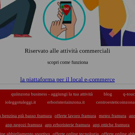
Riservato alle attività commerciali
scopri come funziona
la piattaforma per il local e-commerce
p
quiinzona business - aggiungi la tua attività
blog
q-touc
ioleggotuleggi.it
erboristeriainzona.it
centroesteticoinzona.
o benzina più basso framura
offerte lavoro framura
meteo framura
ann
app negozi framura
app erboristerie framura
app ottiche framura
line abbigliamento sportivo
offerte online tecnologia
offerte online ab