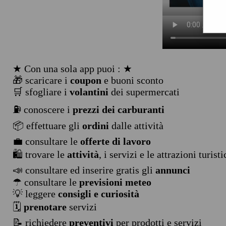
★ Con una sola app puoi : ★
🎁 scaricare i
coupon
e buoni sconto
🛒 sfogliare i
volantini
dei supermercati
⛽ conoscere i
prezzi dei carburanti
📦 effettuare gli
ordini
dalle attività
💼 consultare le
offerte di lavoro
🛍️ trovare le
attività
, i servizi e le attrazioni turist
📣 consultare ed inserire gratis gli
annunci
☂ consultare le
previsioni meteo
💡 leggere
consigli e curiosità
🗓️
prenotare
servizi
📝 richiedere
preventivi
per prodotti e servizi