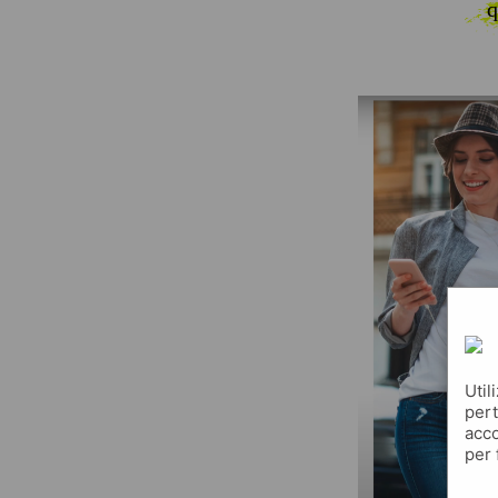
q
Util
pert
acco
per 