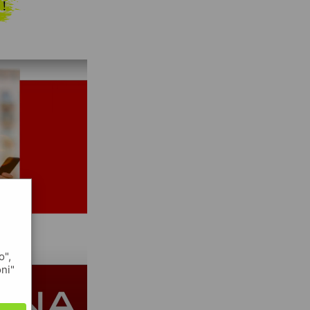
 !
o",
oni"