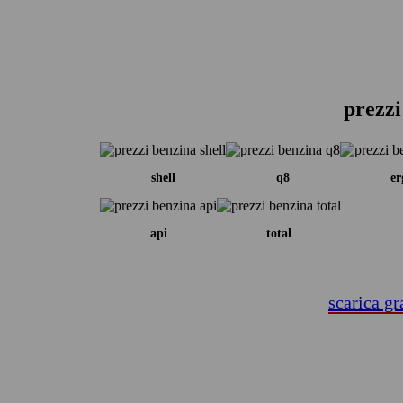
prezzi
shell
q8
er
api
total
scarica gr