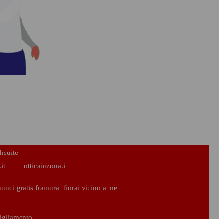
hsuite
it
otticainzona.it
unci gratis framura
fiorai vicino a me
bigliamento