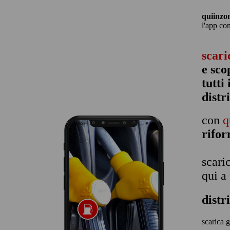
quiinzo
l'app co
scari
e sco
tutti
distr
con
q
rifo
scari
qui a
distr
scarica g