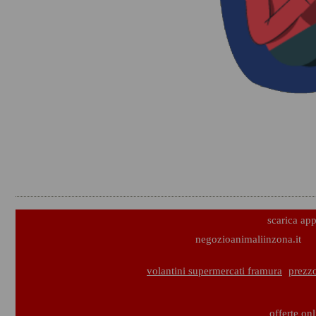
scarica ap
negozioanimaliinzona.it
volantini supermercati framura
prezz
offerte on