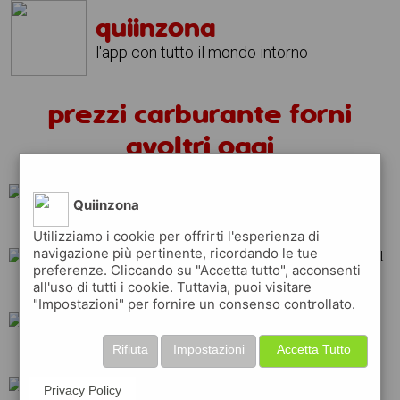
quiinzona
l'app con tutto il mondo intorno
prezzi carburante forni
avoltri oggi
Quiinzona
shell
ip
repsol
Utilizziamo i cookie per offrirti l'esperienza di
navigazione più pertinente, ricordando le tue
preferenze. Cliccando su "Accetta tutto", acconsenti
all'uso di tutti i cookie. Tuttavia, puoi visitare
esso
erg
tamoil
"Impostazioni" per fornire un consenso controllato.
Rifiuta
Impostazioni
Accetta Tutto
total
q8
eni
Privacy Policy