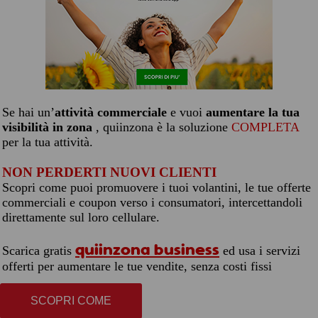
Se hai un’
attività commerciale
e vuoi
aumentare la tua
visibilità in zona
, quiinzona è la soluzione
COMPLETA
per la tua attività.
NON PERDERTI NUOVI CLIENTI
Scopri come puoi promuovere i tuoi volantini, le tue offerte
commerciali e coupon verso i consumatori, intercettandoli
direttamente sul loro cellulare.
quiinzona business
Scarica gratis
ed usa i servizi
offerti per aumentare le tue vendite, senza costi fissi
SCOPRI COME