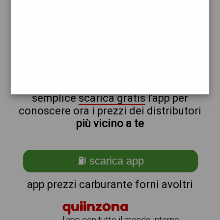
api
non sei a forni_@_avoltri?
ti stai chiedendo come trovare i
benzinai vicino a me ?
semplice
scarica gratis
l'app per
conoscere ora i prezzi dei distributori
più vicino a te
⛽ scarica app
app prezzi carburante forni avoltri
quiinzona
l'app con tutto il mondo intorno