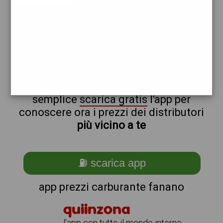
repsol
api
non sei a fanano?
ti stai chiedendo come trovare i
benzinai vicino a me ?
semplice
scarica gratis
l'app per
conoscere ora i prezzi dei distributori
più vicino a te
⛽ scarica app
app prezzi carburante fanano
quiinzona
l'app con tutto il mondo intorno