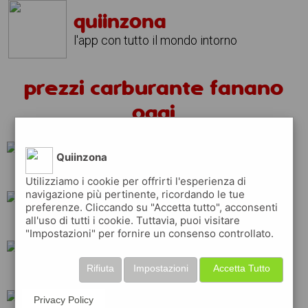
quiinzona
l'app con tutto il mondo intorno
prezzi carburante fanano
oggi
Quiinzona
ip
erg
eni
Utilizziamo i cookie per offrirti l'esperienza di
navigazione più pertinente, ricordando le tue
preferenze. Cliccando su "Accetta tutto", acconsenti
all'uso di tutti i cookie. Tuttavia, puoi visitare
esso
total
q8
"Impostazioni" per fornire un consenso controllato.
Rifiuta
Impostazioni
Accetta Tutto
tamoil
shell
Privacy Policy