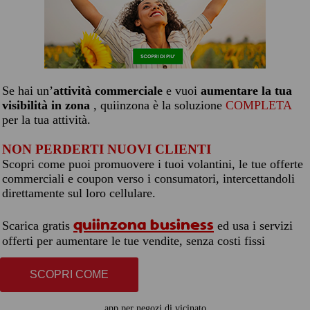
Se hai un’
attività commerciale
e vuoi
aumentare la tua
visibilità in zona
, quiinzona è la soluzione
COMPLETA
per la tua attività.
NON PERDERTI NUOVI CLIENTI
Scopri come puoi promuovere i tuoi volantini, le tue offerte
commerciali e coupon verso i consumatori, intercettandoli
direttamente sul loro cellulare.
quiinzona business
Scarica gratis
ed usa i servizi
offerti per aumentare le tue vendite, senza costi fissi
SCOPRI COME
app per negozi di vicinato