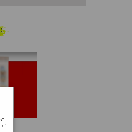
 !
o",
oni"