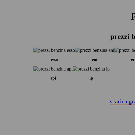
prezzi b
esso
eni
er
api
ip
scarica gr