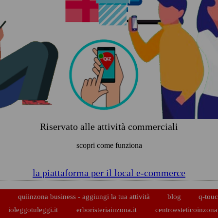
Riservato alle attività commerciali
scopri come funziona
la piattaforma per il local e-commerce
p
quiinzona business - aggiungi la tua attività
blog
q-touc
ioleggotuleggi.it
erboristeriainzona.it
centroesteticoinzona.