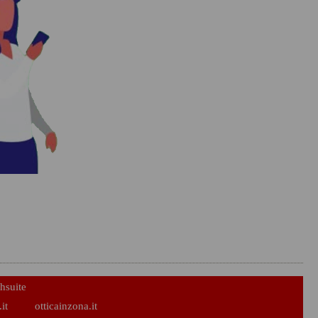
hsuite
it
otticainzona.it