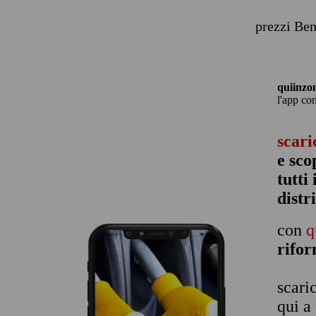
prezzi Ben
quiinzo
l'app co
scari
e sco
tutti
distr
con
q
rifo
scari
qui a