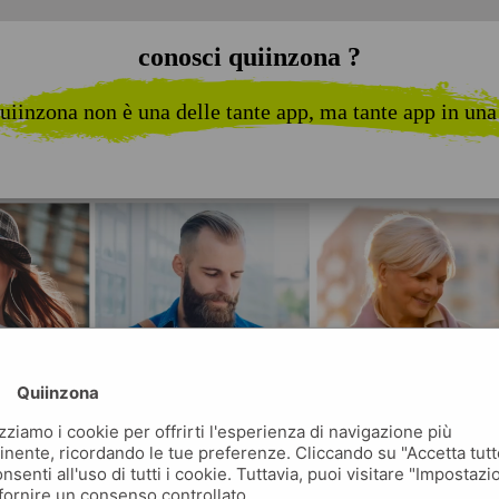
conosci quiinzona ?
uiinzona non è una delle tante app, ma tante app in una
Quiinzona
izziamo i cookie per offrirti l'esperienza di navigazione più
inente, ricordando le tue preferenze. Cliccando su "Accetta tutt
nsenti all'uso di tutti i cookie. Tuttavia, puoi visitare "Impostazi
fornire un consenso controllato.