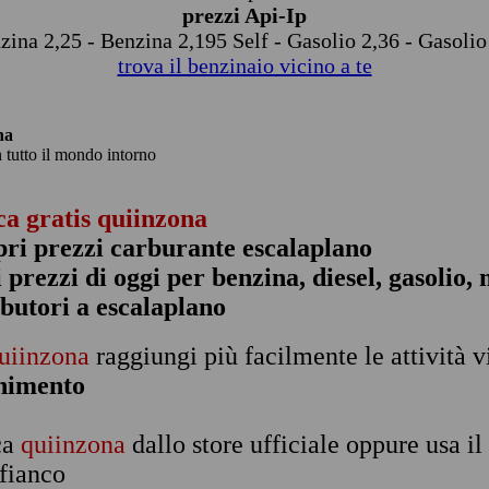
prezzi Api-Ip
zina 2,25 - Benzina 2,195 Self - Gasolio 2,36 - Gasolio
trova il benzinaio vicino a te
na
n tutto il mondo intorno
ca gratis quiinzona
pri prezzi carburante escalaplano
 i prezzi di oggi per benzina, diesel, gasolio
ibutori a escalaplano
uiinzona
raggiungi più facilmente le attività v
rnimento
ca
quiinzona
dallo store ufficiale oppure usa i
 fianco