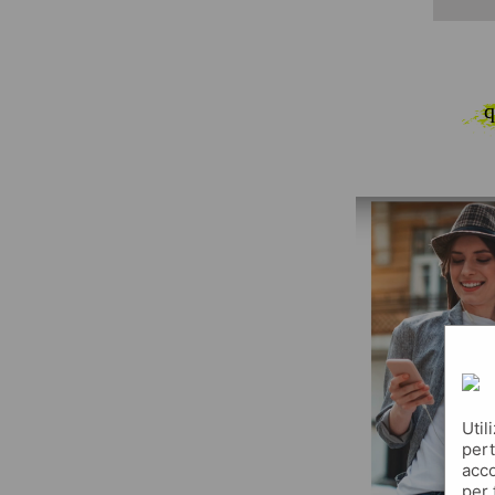
q
Util
pert
acco
per 