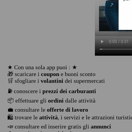
★ Con una sola app puoi : ★
🎁 scaricare i
coupon
e buoni sconto
🛒 sfogliare i
volantini
dei supermercati
⛽ conoscere i
prezzi dei carburanti
📦 effettuare gli
ordini
dalle attività
💼 consultare le
offerte di lavoro
🛍️ trovare le
attività
, i servizi e le attrazioni turist
📣 consultare ed inserire gratis gli
annunci