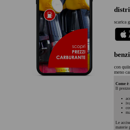
distr
scarica g
benzi
con quii
meno car
Come è c
Il prezzo
ac
iv
co
ma
Le accis
materie p