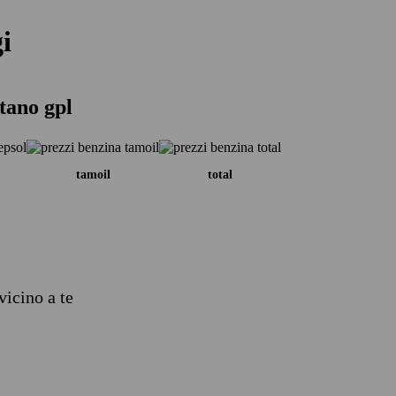
i
etano gpl
tamoil
total
vicino a te