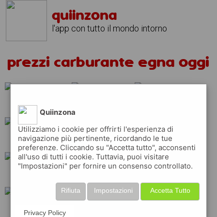
quiinzona
l'app con tutto il mondo intorno
prezzi carburante egna oggi
total
eni
api
Quiinzona
Utilizziamo i cookie per offrirti l'esperienza di
navigazione più pertinente, ricordando le tue
repsol
q8
shell
preferenze. Cliccando su "Accetta tutto", acconsenti
all'uso di tutti i cookie. Tuttavia, puoi visitare
"Impostazioni" per fornire un consenso controllato.
erg
ip
tamoil
Rifiuta
Impostazioni
Accetta Tutto
esso
Privacy Policy