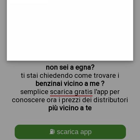
egna
prezzi Q8
prezzi Benzina 2,019 - Gasolio 2,109 -
Hi-Q Diesel 2,399
trova il benzinaio vicino a te
non sei a egna?
ti stai chiedendo come trovare i
benzinai vicino a me ?
semplice
scarica gratis
l'app per
conoscere ora i prezzi dei distributori
più vicino a te
⛽ scarica app