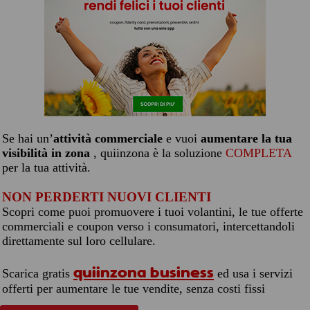
Se hai un’
attività commerciale
e vuoi
aumentare la tua
visibilità in zona
, quiinzona è la soluzione
COMPLETA
per la tua attività.
NON PERDERTI NUOVI CLIENTI
Scopri come puoi promuovere i tuoi volantini, le tue offerte
commerciali e coupon verso i consumatori, intercettandoli
direttamente sul loro cellulare.
quiinzona business
Scarica gratis
ed usa i servizi
offerti per aumentare le tue vendite, senza costi fissi