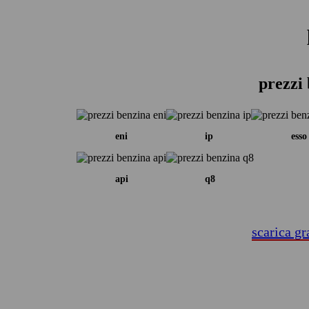
prezzi 
eni
ip
esso
api
q8
scarica gr