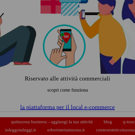
Riservato alle attività commerciali
scopri come funziona
la piattaforma per il local e-commerce
p
quiinzona business - aggiungi la tua attività
blog
q-touc
ioleggotuleggi.it
erboristeriainzona.it
centroesteticoinzona.