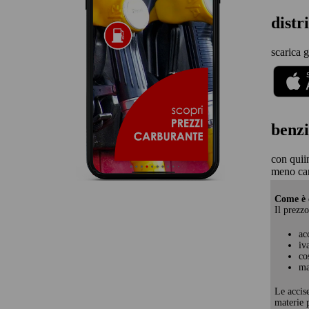
distr
scarica g
benzi
con quii
meno car
Come è c
Il prezzo
ac
iv
co
ma
Le accis
materie p