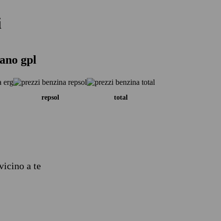
i
tano gpl
repsol
total
vicino a te