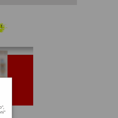
 !
o",
oni"