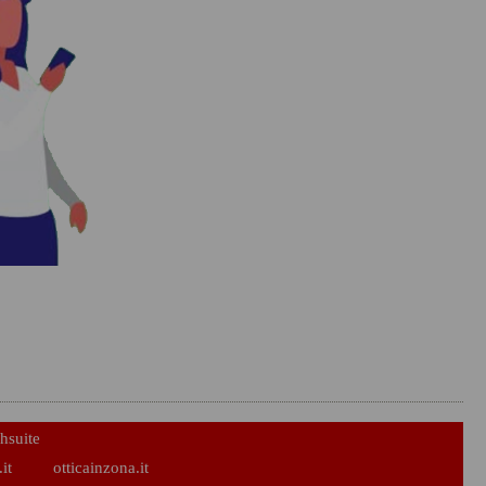
hsuite
it
otticainzona.it