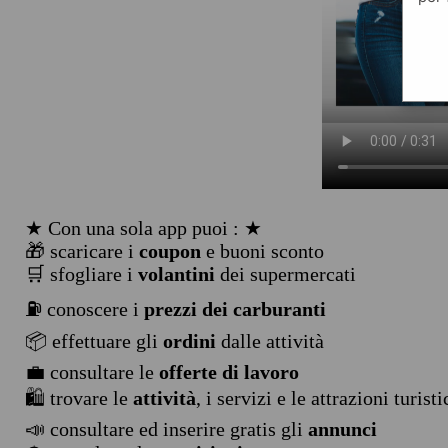
★ Con una sola app puoi : ★
🎁 scaricare i
coupon
e buoni sconto
🛒 sfogliare i
volantini
dei supermercati
⛽ conoscere i
prezzi dei carburanti
📦 effettuare gli
ordini
dalle attività
💼 consultare le
offerte di lavoro
🛍️ trovare le
attività
, i servizi e le attrazioni turist
📣 consultare ed inserire gratis gli
annunci