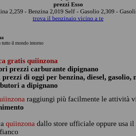
prezzi Esso
ina 2,259 - Benzina 2,019 Self - Gasolio 2,309 - Gasoli
trova il benzinaio vicino a te
na
n tutto il mondo intorno
ca gratis quiinzona
pri prezzi carburante dipignano
 i prezzi di oggi per benzina, diesel, gasolio
ibutori a dipignano
uiinzona
raggiungi più facilmente le attività v
rnimento
ca
quiinzona
dallo store ufficiale oppure usa i
 fianco