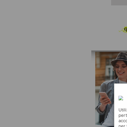
q
Util
pert
acco
per 