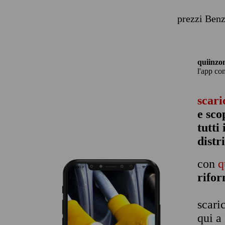
prezzi Benz
quiinzo
l'app co
scari
e sco
tutti
distr
con
q
rifo
scari
qui a