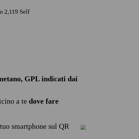
o 2,119 Self
, metano, GPL indicati dai
icino a te
dove fare
l tuo smartphone sul QR