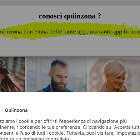
conosci quiinzona ?
uiinzona non è una delle tante app, ma tante app in una
Quiinzona
izziamo i cookie per offrirti l'esperienza di navigazione più
inente, ricordando le tue preferenze. Cliccando su "Accetta tutt
nsenti all'uso di tutti i cookie. Tuttavia, puoi visitare "Impostazi
fornire un consenso controllato.