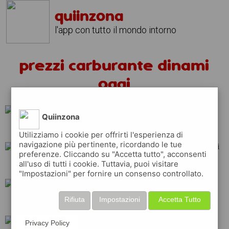
quiinzona
l'app con tutto il mondo intorno
prezzi carburante dinami
oggi
Quiinzona
api
ip
esso
Utilizziamo i cookie per offrirti l'esperienza di
navigazione più pertinente, ricordando le tue
preferenze. Cliccando su "Accetta tutto", acconsenti
all'uso di tutti i cookie. Tuttavia, puoi visitare
repsol
shell
eni
"Impostazioni" per fornire un consenso controllato.
Rifiuta
Impostazioni
Accetta Tutto
q8
tamoil
total
Privacy Policy