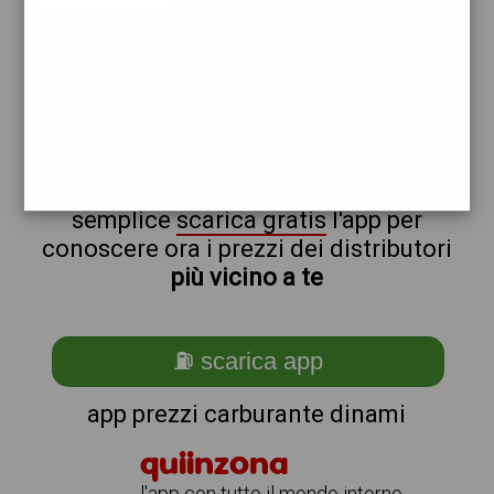
erg
non sei a dinami?
ti stai chiedendo come trovare i
benzinai vicino a me ?
semplice
scarica gratis
l'app per
conoscere ora i prezzi dei distributori
più vicino a te
⛽ scarica app
app prezzi carburante dinami
quiinzona
l'app con tutto il mondo intorno