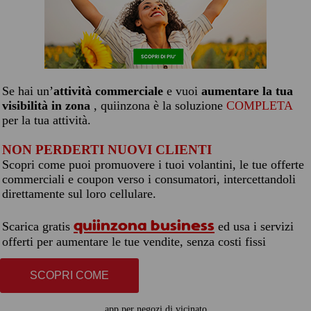
Se hai un’
attività commerciale
e vuoi
aumentare la tua
visibilità in zona
, quiinzona è la soluzione
COMPLETA
per la tua attività.
NON PERDERTI NUOVI CLIENTI
Scopri come puoi promuovere i tuoi volantini, le tue offerte
commerciali e coupon verso i consumatori, intercettandoli
direttamente sul loro cellulare.
quiinzona business
Scarica gratis
ed usa i servizi
offerti per aumentare le tue vendite, senza costi fissi
SCOPRI COME
app per negozi di vicinato