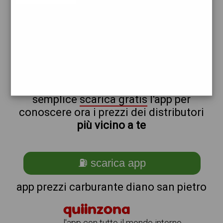
shell
eni
non sei a diano_@_san_@_pietro?
ti stai chiedendo come trovare i
benzinai vicino a me ?
semplice
scarica gratis
l'app per
conoscere ora i prezzi dei distributori
più vicino a te
⛽ scarica app
app prezzi carburante diano san pietro
quiinzona
l'app con tutto il mondo intorno