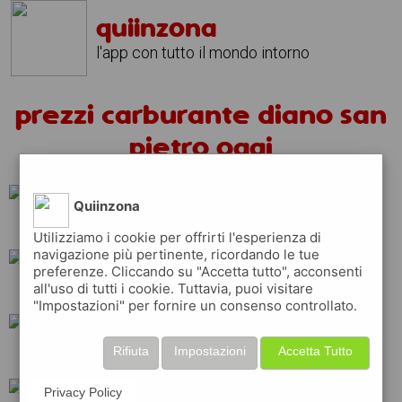
quiinzona
l'app con tutto il mondo intorno
prezzi carburante diano san
pietro oggi
Quiinzona
tamoil
esso
Utilizziamo i cookie per offrirti l'esperienza di
navigazione più pertinente, ricordando le tue
preferenze. Cliccando su "Accetta tutto", acconsenti
all'uso di tutti i cookie. Tuttavia, puoi visitare
repsol
erg
api
"Impostazioni" per fornire un consenso controllato.
Rifiuta
Impostazioni
Accetta Tutto
q8
ip
total
Privacy Policy