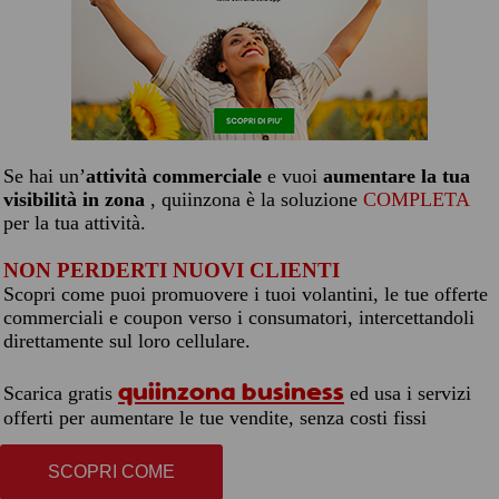
Se hai un’
attività commerciale
e vuoi
aumentare la tua
visibilità in zona
, quiinzona è la soluzione
COMPLETA
per la tua attività.
NON PERDERTI NUOVI CLIENTI
Scopri come puoi promuovere i tuoi volantini, le tue offerte
commerciali e coupon verso i consumatori, intercettandoli
direttamente sul loro cellulare.
quiinzona business
Scarica gratis
ed usa i servizi
offerti per aumentare le tue vendite, senza costi fissi
SCOPRI COME