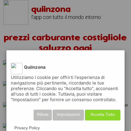
quiinzona
l'app con tutto il mondo intorno
prezzi carburante costigliole
saluzzo oggi
Quiinzona
eni
total
q8
Utilizziamo i cookie per offrirti l'esperienza di
navigazione più pertinente, ricordando le tue
preferenze. Cliccando su "Accetta tutto", acconsenti
all'uso di tutti i cookie. Tuttavia, puoi visitare
ip
api
tamoil
"Impostazioni" per fornire un consenso controllato.
Rifiuta
Impostazioni
Accetta Tutto
shell
repsol
esso
Privacy Policy