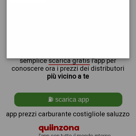
erg
non sei a costigliole_@_saluzzo?
ti stai chiedendo come trovare i
benzinai vicino a me ?
semplice
scarica gratis
l'app per
conoscere ora i prezzi dei distributori
più vicino a te
⛽ scarica app
app prezzi carburante costigliole saluzzo
quiinzona
l'app con tutto il mondo intorno