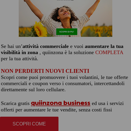
Se hai un’
attività commerciale
e vuoi
aumentare la tua
visibilità in zona
, quiinzona è la soluzione
COMPLETA
per la tua attività.
NON PERDERTI NUOVI CLIENTI
Scopri come puoi promuovere i tuoi volantini, le tue offerte
commerciali e coupon verso i consumatori, intercettandoli
direttamente sul loro cellulare.
quiinzona business
Scarica gratis
ed usa i servizi
offerti per aumentare le tue vendite, senza costi fissi
SCOPRI COME