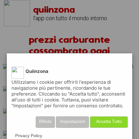
quiinzona
l'app con tutto il mondo intorno
prezzi carburante
cossombrato oggi
Quiinzona
eni
repsol
shell
Utilizziamo i cookie per offrirti l'esperienza di
navigazione più pertinente, ricordando le tue
preferenze. Cliccando su "Accetta tutto", acconsenti
all'uso di tutti i cookie. Tuttavia, puoi visitare
ip
total
q8
"Impostazioni" per fornire un consenso controllato.
Rifiuta
Impostazioni
Accetta Tutto
erg
api
esso
Privacy Policy