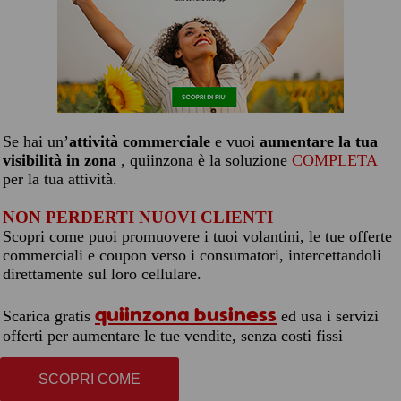
Se hai un’
attività commerciale
e vuoi
aumentare la tua
visibilità in zona
, quiinzona è la soluzione
COMPLETA
per la tua attività.
NON PERDERTI NUOVI CLIENTI
Scopri come puoi promuovere i tuoi volantini, le tue offerte
commerciali e coupon verso i consumatori, intercettandoli
direttamente sul loro cellulare.
quiinzona business
Scarica gratis
ed usa i servizi
offerti per aumentare le tue vendite, senza costi fissi
SCOPRI COME