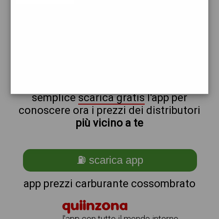
tamoil
non sei a cossombrato?
ti stai chiedendo come trovare i
benzinai vicino a me ?
semplice
scarica gratis
l'app per
conoscere ora i prezzi dei distributori
più vicino a te
⛽ scarica app
app prezzi carburante cossombrato
quiinzona
l'app con tutto il mondo intorno