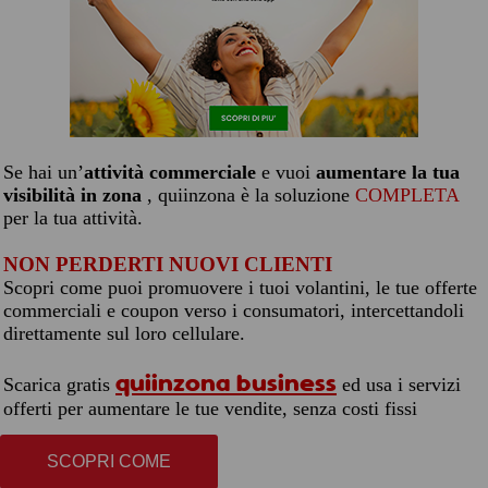
Se hai un’
attività commerciale
e vuoi
aumentare la tua
visibilità in zona
, quiinzona è la soluzione
COMPLETA
per la tua attività.
NON PERDERTI NUOVI CLIENTI
Scopri come puoi promuovere i tuoi volantini, le tue offerte
commerciali e coupon verso i consumatori, intercettandoli
direttamente sul loro cellulare.
quiinzona business
Scarica gratis
ed usa i servizi
offerti per aumentare le tue vendite, senza costi fissi
SCOPRI COME