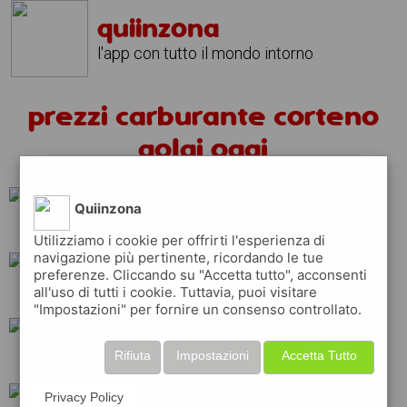
quiinzona
l'app con tutto il mondo intorno
prezzi carburante corteno
golgi oggi
Quiinzona
eni
tamoil
ip
Utilizziamo i cookie per offrirti l'esperienza di
navigazione più pertinente, ricordando le tue
preferenze. Cliccando su "Accetta tutto", acconsenti
all'uso di tutti i cookie. Tuttavia, puoi visitare
erg
api
esso
"Impostazioni" per fornire un consenso controllato.
Rifiuta
Impostazioni
Accetta Tutto
q8
repsol
total
Privacy Policy