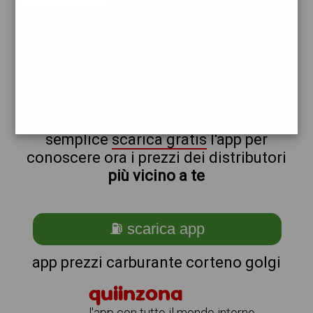
shell
non sei a corteno_@_golgi?
ti stai chiedendo come trovare i
benzinai vicino a me ?
semplice
scarica gratis
l'app per
conoscere ora i prezzi dei distributori
più vicino a te
⛽ scarica app
app prezzi carburante corteno golgi
quiinzona
l'app con tutto il mondo intorno