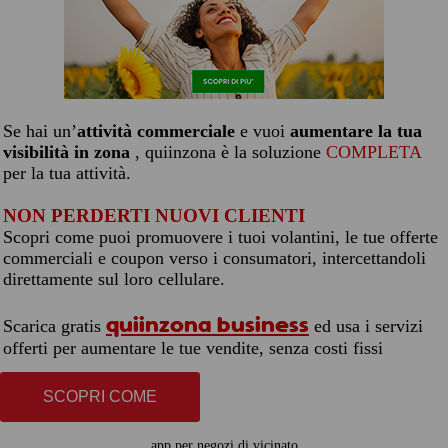
Se hai un’
attività commerciale
e vuoi
aumentare la tua
visibilità in zona
, quiinzona è la soluzione
COMPLETA
per la tua attività.
NON PERDERTI NUOVI CLIENTI
Scopri come puoi promuovere i tuoi volantini, le tue offerte
commerciali e coupon verso i consumatori, intercettandoli
direttamente sul loro cellulare.
quiinzona business
Scarica gratis
ed usa i servizi
offerti per aumentare le tue vendite, senza costi fissi
SCOPRI COME
app per negozi di vicinato