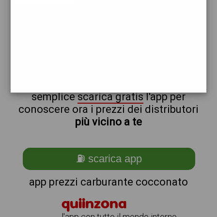
total
non sei a cocconato?
ti stai chiedendo come trovare i
benzinai vicino a me ?
semplice
scarica gratis
l'app per
conoscere ora i prezzi dei distributori
più vicino a te
⛽ scarica app
app prezzi carburante cocconato
quiinzona
l'app con tutto il mondo intorno