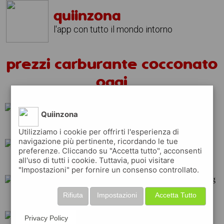
quiinzona
l'app con tutto il mondo intorno
prezzi carburante cocconato
oggi
Quiinzona
ip
esso
eni
Utilizziamo i cookie per offrirti l'esperienza di
navigazione più pertinente, ricordando le tue
preferenze. Cliccando su "Accetta tutto", acconsenti
all'uso di tutti i cookie. Tuttavia, puoi visitare
api
q8
repsol
"Impostazioni" per fornire un consenso controllato.
Rifiuta
Impostazioni
Accetta Tutto
tamoil
shell
erg
Privacy Policy