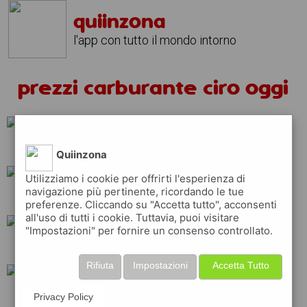
quiinzona
l'app con tutto il mondo intorno
prezzi carburante ciro oggi
repsol
q8
api
Quiinzona
Utilizziamo i cookie per offrirti l'esperienza di
navigazione più pertinente, ricordando le tue
ip
esso
tamoil
preferenze. Cliccando su "Accetta tutto", acconsenti
all'uso di tutti i cookie. Tuttavia, puoi visitare
"Impostazioni" per fornire un consenso controllato.
erg
shell
total
Rifiuta
Impostazioni
Accetta Tutto
eni
Privacy Policy