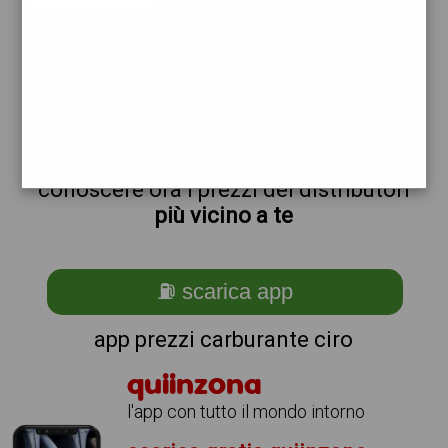
non sei a ciro?
ti stai chiedendo come trovare i
benzinai vicino a me ?
semplice
scarica gratis
l'app per
conoscere ora i prezzi dei distributori
più vicino a te
⛽ scarica app
app prezzi carburante ciro
quiinzona
l'app con tutto il mondo intorno