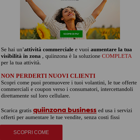
Se hai un’
attività commerciale
e vuoi
aumentare la tua
visibilità in zona
, quiinzona è la soluzione
COMPLETA
per la tua attività.
NON PERDERTI NUOVI CLIENTI
Scopri come puoi promuovere i tuoi volantini, le tue offerte
commerciali e coupon verso i consumatori, intercettandoli
direttamente sul loro cellulare.
quiinzona business
Scarica gratis
ed usa i servizi
offerti per aumentare le tue vendite, senza costi fissi
SCOPRI COME