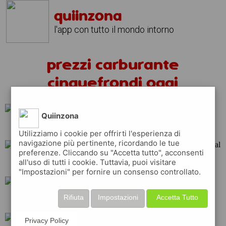
quiinzona
l'app con tutto il mondo intorno
prezzi carburante
cinquefrondi oggi
Quiinzona
q8
ip
tamoil
Utilizziamo i cookie per offrirti l'esperienza di
navigazione più pertinente, ricordando le tue
preferenze. Cliccando su "Accetta tutto", acconsenti
all'uso di tutti i cookie. Tuttavia, puoi visitare
repsol
shell
total
"Impostazioni" per fornire un consenso controllato.
Rifiuta
Impostazioni
Accetta Tutto
erg
eni
api
Privacy Policy