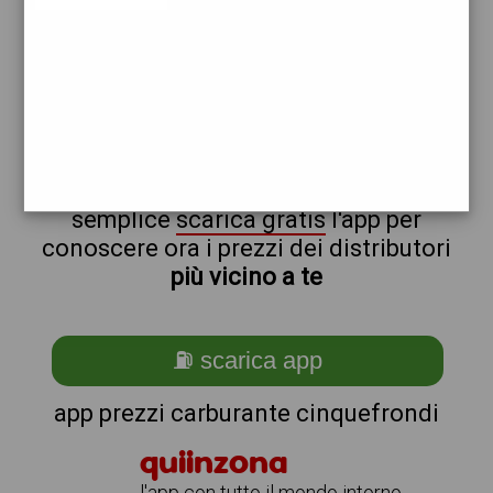
esso
non sei a cinquefrondi?
ti stai chiedendo come trovare i
benzinai vicino a me ?
semplice
scarica gratis
l'app per
conoscere ora i prezzi dei distributori
più vicino a te
⛽ scarica app
app prezzi carburante cinquefrondi
quiinzona
l'app con tutto il mondo intorno