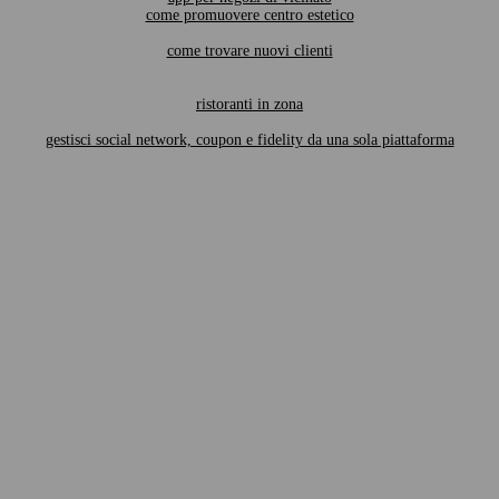
come promuovere centro estetico
come trovare nuovi clienti
ristoranti in zona
gestisci social network, coupon e fidelity da una sola piattaforma