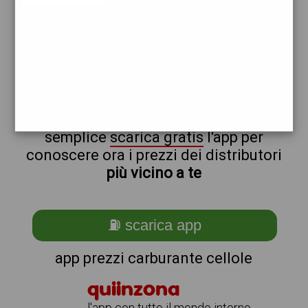
total
non sei a cellole?
ti stai chiedendo come trovare i
benzinai vicino a me ?
semplice
scarica gratis
l'app per
conoscere ora i prezzi dei distributori
più vicino a te
⛽ scarica app
app prezzi carburante cellole
quiinzona
l'app con tutto il mondo intorno