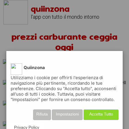
quiinzona
l'app con tutto il mondo intorno
prezzi carburante ceggia
oggi
Quiinzona
ip
api
tamoil
Utilizziamo i cookie per offrirti l'esperienza di
navigazione più pertinente, ricordando le tue
preferenze. Cliccando su "Accetta tutto", acconsenti
total
repsol
shell
all'uso di tutti i cookie. Tuttavia, puoi visitare
"Impostazioni" per fornire un consenso controllato.
q8
erg
esso
Rifiuta
Impostazioni
Accetta Tutto
Privacy Policy