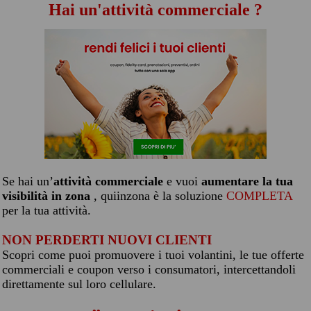
Hai un'attività commerciale ?
Se hai un’
attività commerciale
e vuoi
aumentare la tua
visibilità in zona
, quiinzona è la soluzione
COMPLETA
per la tua attività.
NON PERDERTI NUOVI CLIENTI
Scopri come puoi promuovere i tuoi volantini, le tue offerte
commerciali e coupon verso i consumatori, intercettandoli
direttamente sul loro cellulare.