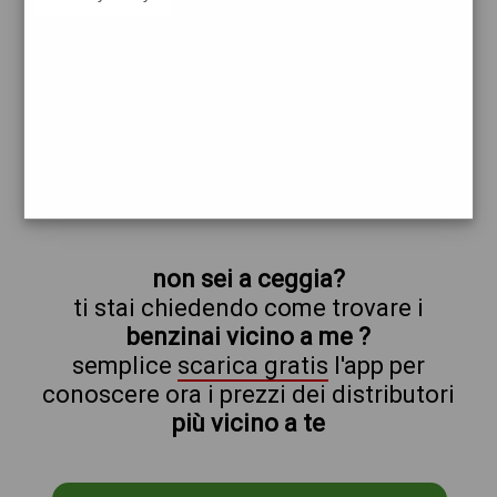
eni
ceggia
prezzi Agip Eni
prezzi Benzina 1,969 Self - Gasolio 2,024
Self - Blue Diesel 2,124 Self
trova il benzinaio vicino a te
non sei a ceggia?
ti stai chiedendo come trovare i
benzinai vicino a me ?
semplice
scarica gratis
l'app per
conoscere ora i prezzi dei distributori
più vicino a te