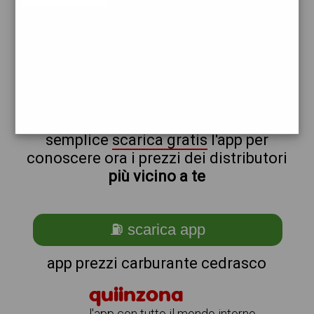
shell
api
non sei a cedrasco?
ti stai chiedendo come trovare i
benzinai vicino a me ?
semplice
scarica gratis
l'app per
conoscere ora i prezzi dei distributori
più vicino a te
⛽ scarica app
app prezzi carburante cedrasco
quiinzona
l'app con tutto il mondo intorno