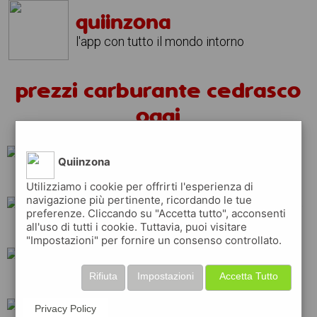
quiinzona
l'app con tutto il mondo intorno
prezzi carburante cedrasco
oggi
Quiinzona
ip
erg
q8
Utilizziamo i cookie per offrirti l'esperienza di
navigazione più pertinente, ricordando le tue
preferenze. Cliccando su "Accetta tutto", acconsenti
all'uso di tutti i cookie. Tuttavia, puoi visitare
total
eni
repsol
"Impostazioni" per fornire un consenso controllato.
Rifiuta
Impostazioni
Accetta Tutto
esso
tamoil
Privacy Policy