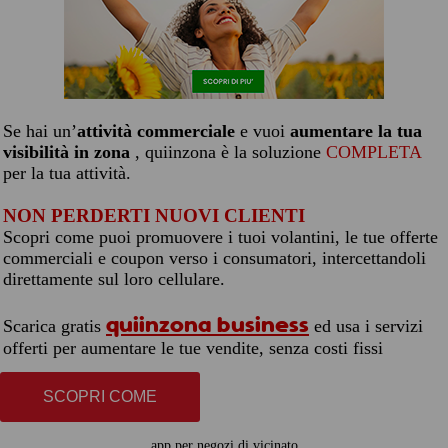
Se hai un’
attività commerciale
e vuoi
aumentare la tua
visibilità in zona
, quiinzona è la soluzione
COMPLETA
per la tua attività.
NON PERDERTI NUOVI CLIENTI
Scopri come puoi promuovere i tuoi volantini, le tue offerte
commerciali e coupon verso i consumatori, intercettandoli
direttamente sul loro cellulare.
quiinzona business
Scarica gratis
ed usa i servizi
offerti per aumentare le tue vendite, senza costi fissi
SCOPRI COME
app per negozi di vicinato