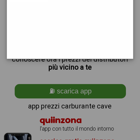
non sei a cave?
ti stai chiedendo come trovare i
benzinai vicino a me ?
semplice
scarica gratis
l'app per
conoscere ora i prezzi dei distributori
più vicino a te
⛽ scarica app
app prezzi carburante cave
quiinzona
l'app con tutto il mondo intorno