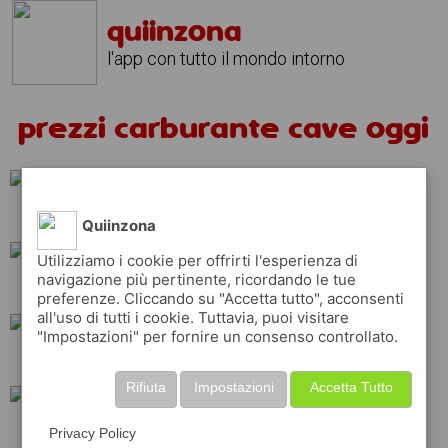
quiinzona
l'app con tutto il mondo intorno
prezzi carburante cave oggi
eni
total
ip
Quiinzona
Utilizziamo i cookie per offrirti l'esperienza di
navigazione più pertinente, ricordando le tue
shell
q8
esso
preferenze. Cliccando su "Accetta tutto", acconsenti
all'uso di tutti i cookie. Tuttavia, puoi visitare
"Impostazioni" per fornire un consenso controllato.
tamoil
repsol
Rifiuta
Impostazioni
Accetta Tutto
api
erg
Privacy Policy