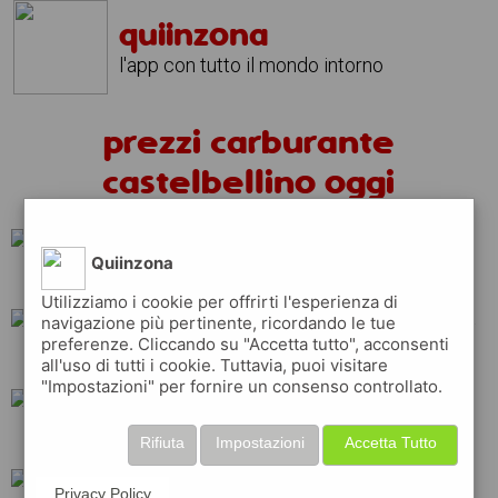
quiinzona
l'app con tutto il mondo intorno
prezzi carburante
castelbellino oggi
Quiinzona
shell
total
ip
Utilizziamo i cookie per offrirti l'esperienza di
navigazione più pertinente, ricordando le tue
preferenze. Cliccando su "Accetta tutto", acconsenti
esso
repsol
eni
all'uso di tutti i cookie. Tuttavia, puoi visitare
"Impostazioni" per fornire un consenso controllato.
api
q8
tamoil
Rifiuta
Impostazioni
Accetta Tutto
Privacy Policy