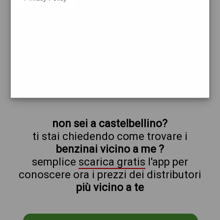
erg
castelbellino
prezzi Tamoil
prezzi Benzina 2,089 - Benzina 1,989
Self - Gasolio 2,159 - Gasolio 2,059 Self
trova il benzinaio vicino a te
non sei a castelbellino?
ti stai chiedendo come trovare i
benzinai vicino a me ?
semplice
scarica gratis
l'app per
conoscere ora i prezzi dei distributori
più vicino a te