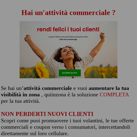
Hai un'attività commerciale ?
Se hai un’
attività commerciale
e vuoi
aumentare la tua
visibilità in zona
, quiinzona è la soluzione
COMPLETA
per la tua attività.
NON PERDERTI NUOVI CLIENTI
Scopri come puoi promuovere i tuoi volantini, le tue offerte
commerciali e coupon verso i consumatori, intercettandoli
direttamente sul loro cellulare.