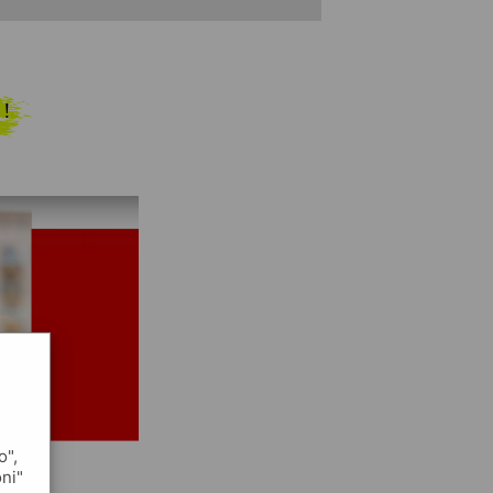
 !
o",
oni"