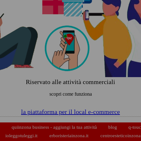
Riservato alle attività commerciali
scopri come funziona
la piattaforma per il local e-commerce
p
quiinzona business - aggiungi la tua attività
blog
q-touc
ioleggotuleggi.it
erboristeriainzona.it
centroesteticoinzona.