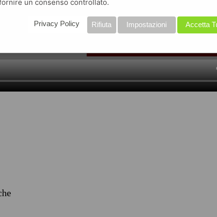
fornire un consenso controllato.
Privacy Policy
Rifiuta
Impostazioni
Accetta T
iche