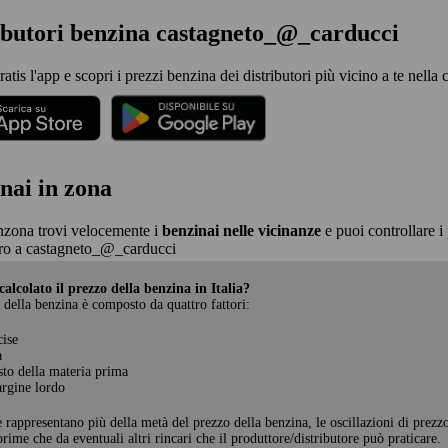
ibutori benzina castagneto_@_carducci
ratis l'app e scopri i prezzi benzina dei distributori più vicino a te nell
nai in zona
nzona trovi velocemente i
benzinai nelle vicinanze
e puoi controllare i 
ro a castagneto_@_carducci
alcolato il prezzo della benzina in Italia?
 della benzina è composto da quattro fattori:
cise
a
sto della materia prima
rgine lordo
e rappresentano più della metà del prezzo della benzina, le oscillazioni di prezz
rime che da eventuali altri rincari che il produttore/distributore può praticare.