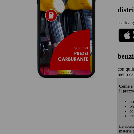
distr
scarica g
benzi
con quii
meno ca
Come è c
Il prezzo
ac
iv
co
ma
Le accis
materie p