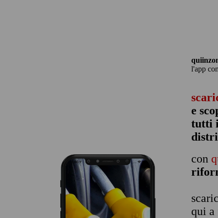
quiinzo
l'app co
scari
e sco
tutti
distr
con
q
rifo
scari
qui a