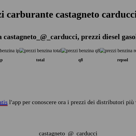
zi carburante castagneto carducci
a castagneto_@_carducci, prezzi diesel gaso
ip
total
q8
repsol
atis
l'app per conoscere ora i prezzi dei distributori più 
castagneto_@_carducci