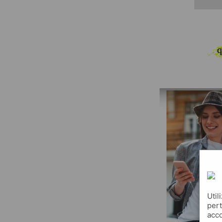
q
Util
pert
acco