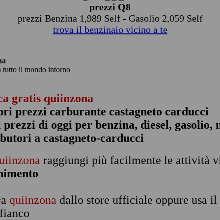
prezzi Q8
prezzi Benzina 1,989 Self - Gasolio 2,059 Self
trova il benzinaio vicino a te
na
n tutto il mondo intorno
ca gratis quiinzona
pri prezzi carburante castagneto carducci
 i prezzi di oggi per benzina, diesel, gasolio
ibutori a castagneto-carducci
uiinzona
raggiungi più facilmente le attività v
rnimento
ca
quiinzona
dallo store ufficiale oppure usa i
 fianco