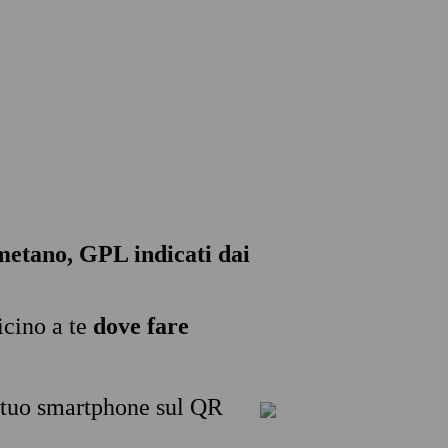
, metano, GPL indicati dai
icino a te
dove fare
l tuo smartphone sul QR