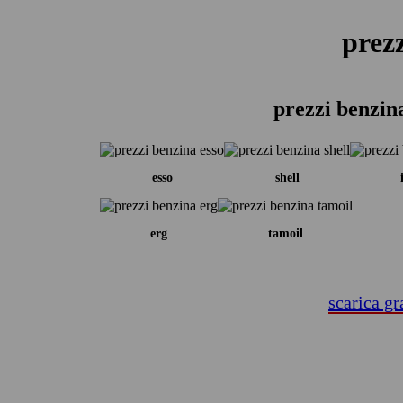
prez
prezzi benzin
esso
shell
erg
tamoil
scarica gr