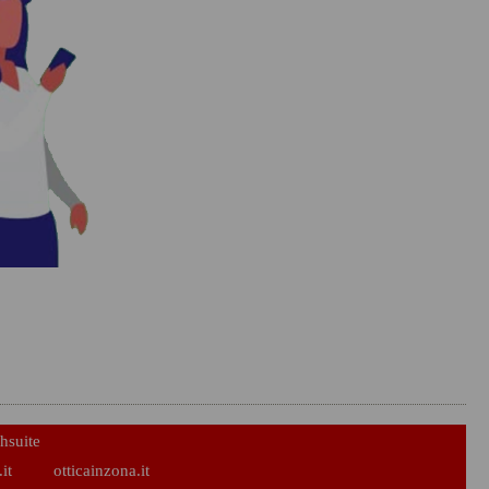
hsuite
it
otticainzona.it