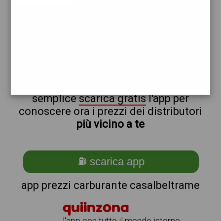
erg
non sei a casalbeltrame?
ti stai chiedendo come trovare i
benzinai vicino a me ?
semplice
scarica gratis
l'app per
conoscere ora i prezzi dei distributori
più vicino a te
⛽ scarica app
app prezzi carburante casalbeltrame
quiinzona
l'app con tutto il mondo intorno