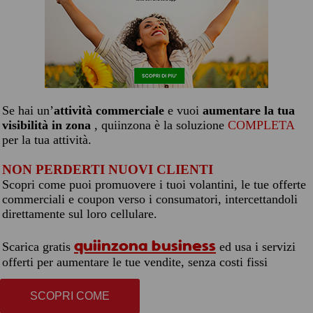
Se hai un’
attività commerciale
e vuoi
aumentare la tua
visibilità in zona
, quiinzona è la soluzione
COMPLETA
per la tua attività.
NON PERDERTI NUOVI CLIENTI
Scopri come puoi promuovere i tuoi volantini, le tue offerte
commerciali e coupon verso i consumatori, intercettandoli
direttamente sul loro cellulare.
quiinzona business
Scarica gratis
ed usa i servizi
offerti per aumentare le tue vendite, senza costi fissi
SCOPRI COME