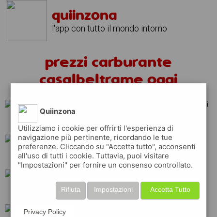
quiinzona
l'app con tutto il mondo intorno
prezzi carburante
casalbeltrame oggi
Quiinzona
tamoil
shell
api
Utilizziamo i cookie per offrirti l'esperienza di
navigazione più pertinente, ricordando le tue
preferenze. Cliccando su "Accetta tutto", acconsenti
all'uso di tutti i cookie. Tuttavia, puoi visitare
repsol
eni
total
"Impostazioni" per fornire un consenso controllato.
Rifiuta
Impostazioni
Accetta Tutto
esso
ip
q8
Privacy Policy