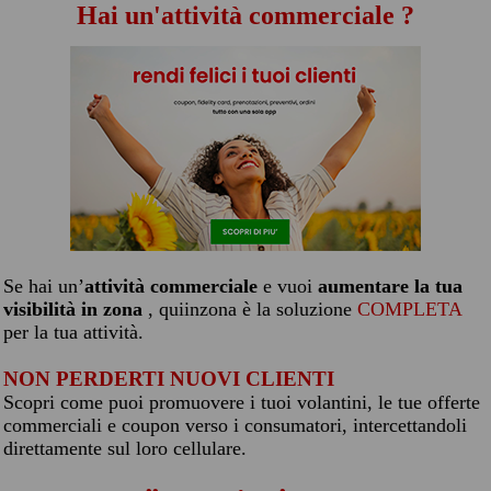
Hai un'attività commerciale ?
Se hai un’
attività commerciale
e vuoi
aumentare la tua
visibilità in zona
, quiinzona è la soluzione
COMPLETA
per la tua attività.
NON PERDERTI NUOVI CLIENTI
Scopri come puoi promuovere i tuoi volantini, le tue offerte
commerciali e coupon verso i consumatori, intercettandoli
direttamente sul loro cellulare.