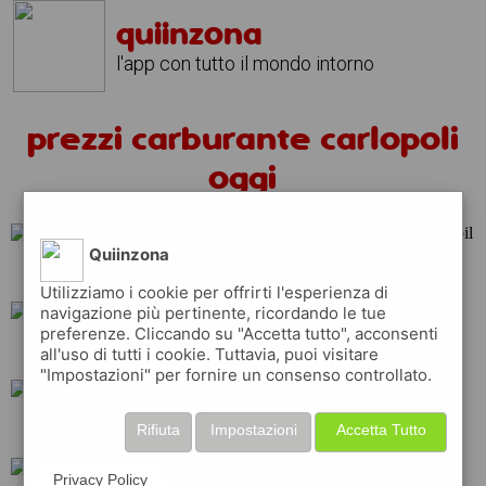
quiinzona
l'app con tutto il mondo intorno
prezzi carburante carlopoli
oggi
Quiinzona
repsol
q8
tamoil
Utilizziamo i cookie per offrirti l'esperienza di
navigazione più pertinente, ricordando le tue
preferenze. Cliccando su "Accetta tutto", acconsenti
shell
esso
erg
all'uso di tutti i cookie. Tuttavia, puoi visitare
"Impostazioni" per fornire un consenso controllato.
ip
total
api
Rifiuta
Impostazioni
Accetta Tutto
Privacy Policy