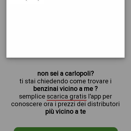
eni
carlopoli
prezzi Q8
prezzi Benzina 1,999 - Benzina 1,999
Self - Gasolio 2,159 - Gasolio 2,159 Self
trova il benzinaio vicino a te
non sei a carlopoli?
ti stai chiedendo come trovare i
benzinai vicino a me ?
semplice
scarica gratis
l'app per
conoscere ora i prezzi dei distributori
più vicino a te