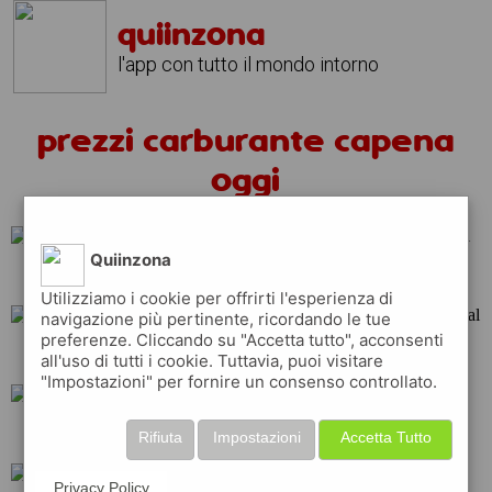
quiinzona
l'app con tutto il mondo intorno
prezzi carburante capena
oggi
Quiinzona
esso
api
tamoil
Utilizziamo i cookie per offrirti l'esperienza di
navigazione più pertinente, ricordando le tue
preferenze. Cliccando su "Accetta tutto", acconsenti
shell
repsol
total
all'uso di tutti i cookie. Tuttavia, puoi visitare
"Impostazioni" per fornire un consenso controllato.
erg
ip
eni
Rifiuta
Impostazioni
Accetta Tutto
Privacy Policy