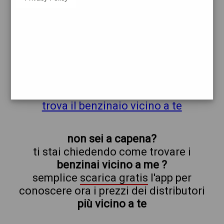
q8
capena
prezzi Toil
prezzi Benzina 1,969 - Benzina 1,969
Self - Gasolio 2,159 - Gasolio 2,159 Self -
GPL 0,749
trova il benzinaio vicino a te
non sei a capena?
ti stai chiedendo come trovare i
benzinai vicino a me ?
semplice
scarica gratis
l'app per
conoscere ora i prezzi dei distributori
più vicino a te