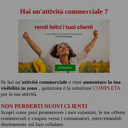
Hai un'attività commerciale ?
Se hai un’
attività commerciale
e vuoi
aumentare la tua
visibilità in zona
, quiinzona è la soluzione
COMPLETA
per la tua attività.
NON PERDERTI NUOVI CLIENTI
Scopri come puoi promuovere i tuoi volantini, le tue offerte
commerciali e coupon verso i consumatori, intercettandoli
direttamente sul loro cellulare.