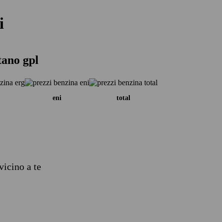
i
tano gpl
eni
total
vicino a te