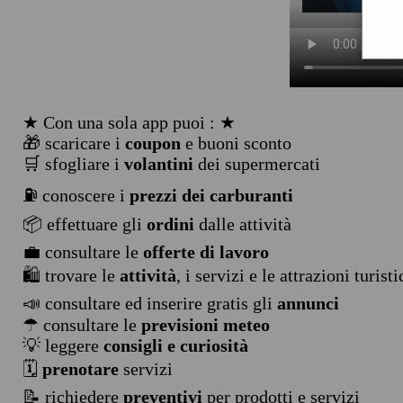
★ Con una sola app puoi : ★
🎁 scaricare i
coupon
e buoni sconto
🛒 sfogliare i
volantini
dei supermercati
⛽ conoscere i
prezzi dei carburanti
📦 effettuare gli
ordini
dalle attività
💼 consultare le
offerte di lavoro
🛍️ trovare le
attività
, i servizi e le attrazioni turist
📣 consultare ed inserire gratis gli
annunci
☂ consultare le
previsioni meteo
💡 leggere
consigli e curiosità
🗓️
prenotare
servizi
📝 richiedere
preventivi
per prodotti e servizi