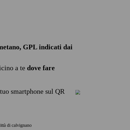
, metano, GPL indicati dai
icino a te
dove fare
l tuo smartphone sul QR
città di calvignano