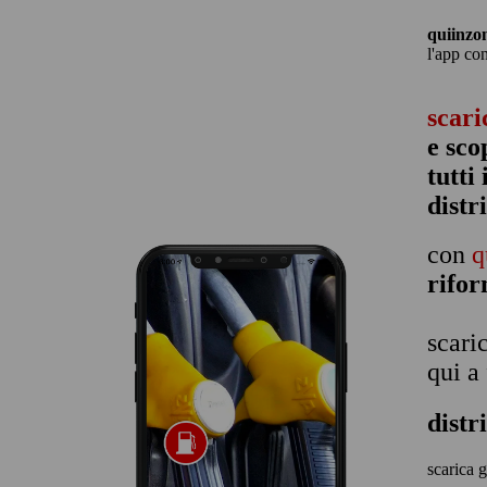
quiinzo
l'app co
scari
e sco
tutti
distr
con
q
rifo
scari
qui a
distr
scarica g