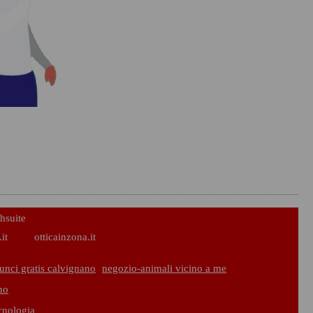
hsuite
it
otticainzona.it
unci gratis calvignano
negozio-animali vicino a me
no
ecnologia