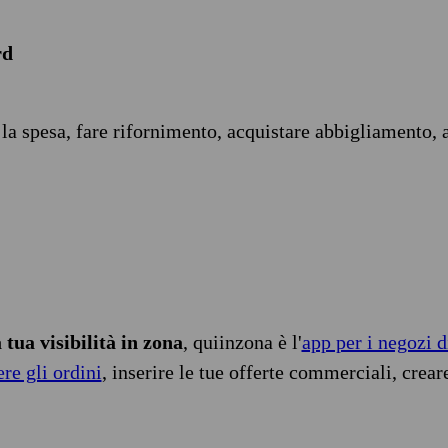
rd
 la spesa, fare rifornimento, acquistare abbigliamento, 
tua visibilità in zona
, quiinzona è l'
app per i negozi d
ere gli ordini
, inserire le tue offerte commerciali, crear