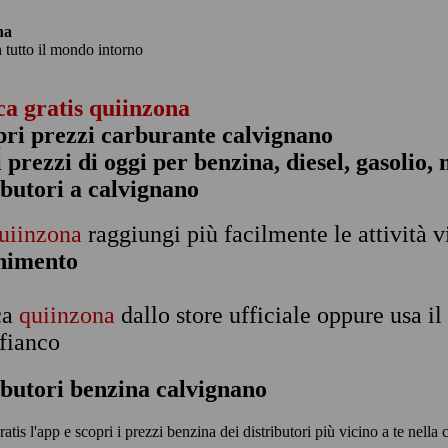
na
n tutto il mondo intorno
ca gratis quiinzona
pri prezzi carburante calvignano
 i prezzi di oggi per benzina, diesel, gasolio
ibutori a calvignano
uiinzona
raggiungi più facilmente le attività v
rnimento
ca
quiinzona
dallo store ufficiale oppure usa i
 fianco
ibutori benzina calvignano
ratis l'app e scopri i prezzi benzina dei distributori più vicino a te nella 