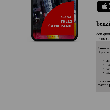
benzi
con quii
meno car
Come è c
Il prezzo
ac
iv
co
ma
Le accis
materie p