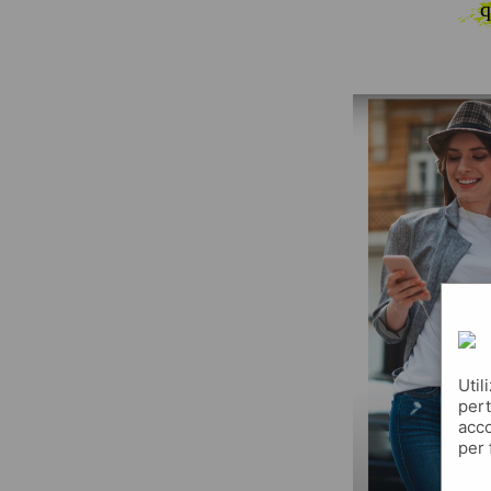
q
Util
pert
acco
per 