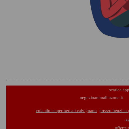
scarica ap
negozioanimaliinzona.it
volantini supermercati calvignano
prezzo benzina 
a
offerte 