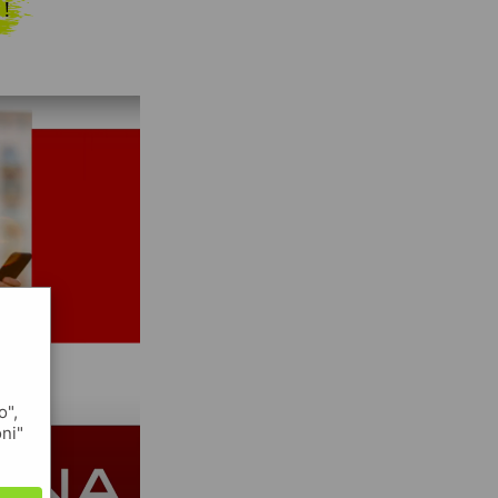
 !
o",
oni"