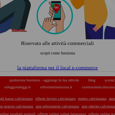
Riservato alle attività commerciali
scopri come funziona
la piattaforma per il local e-commerce
p
quiinzona business - aggiungi la tua attività
blog
q-touc
ioleggotuleggi.it
erboristeriainzona.it
centroesteticoinzona.
più basso calvignano
offerte lavoro calvignano
meteo calvignano
ann
pp negozi calvignano
app erboristerie calvignano
app ottiche calvigna
online prodotti animali
offerte online salute benessere
offerte online t