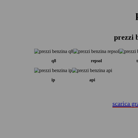
prezzi 
q8
repsol
ip
api
scarica gr