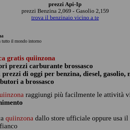
prezzi Api-Ip
prezzi Benzina 2,069 - Gasolio 2,159
trova il benzinaio vicino a te
na
n tutto il mondo intorno
ca gratis quiinzona
pri prezzi carburante brossasco
 i prezzi di oggi per benzina, diesel, gasolio
ibutori a brossasco
uiinzona
raggiungi più facilmente le attività v
rnimento
ca
quiinzona
dallo store ufficiale oppure usa i
 fianco