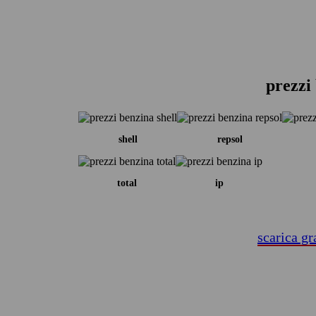
prezzi 
shell
repsol
total
ip
scarica gr