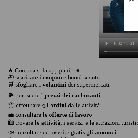
★ Con una sola app puoi : ★
🎁 scaricare i
coupon
e buoni sconto
🛒 sfogliare i
volantini
dei supermercati
⛽ conoscere i
prezzi dei carburanti
📦 effettuare gli
ordini
dalle attività
💼 consultare le
offerte di lavoro
🛍️ trovare le
attività
, i servizi e le attrazioni turist
📣 consultare ed inserire gratis gli
annunci