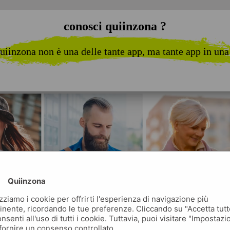
conosci quiinzona ?
uiinzona non è una delle tante app, ma tante app in una
Quiinzona
izziamo i cookie per offrirti l'esperienza di navigazione più
inente, ricordando le tue preferenze. Cliccando su "Accetta tutt
nsenti all'uso di tutti i cookie. Tuttavia, puoi visitare "Impostazi
fornire un consenso controllato.