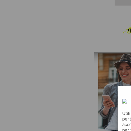
q
Util
pert
acco
per 