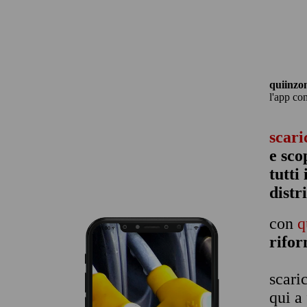
quiinzo
l'app co
scari
e sco
tutti
distr
con
q
rifo
scari
qui a