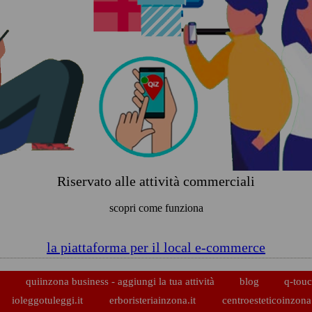
Riservato alle attività commerciali
scopri come funziona
la piattaforma per il local e-commerce
p
quiinzona business - aggiungi la tua attività
blog
q-touc
ioleggotuleggi.it
erboristeriainzona.it
centroesteticoinzona.