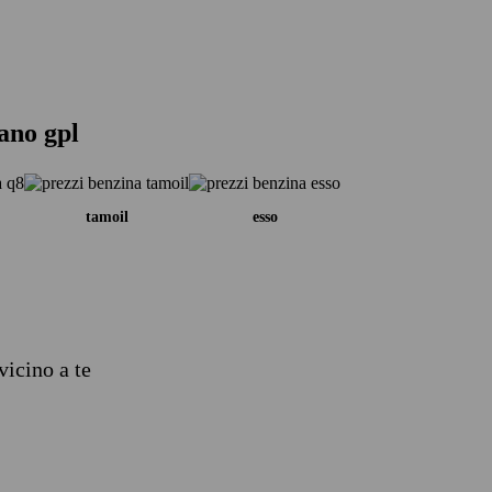
tano gpl
tamoil
esso
vicino a te