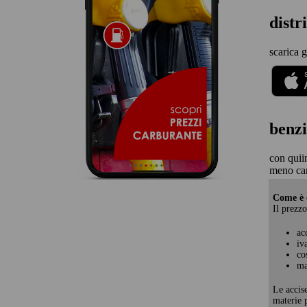
distr
scarica g
benzi
con quii
meno car
Come è c
Il prezzo
ac
iv
co
ma
Le accis
materie p