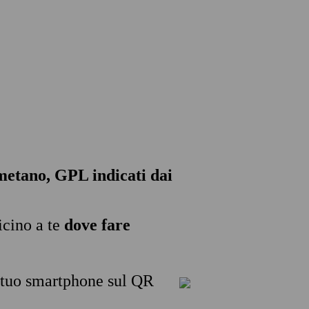
, metano, GPL indicati dai
icino a te
dove fare
l tuo smartphone sul QR