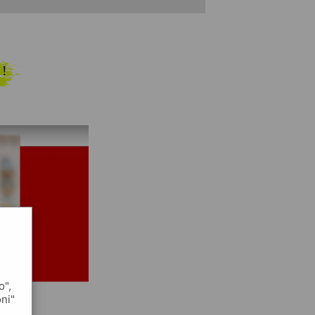
 !
o",
oni"