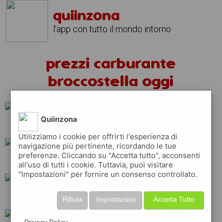
quiinzona
l'app con tutto il mondo intorno
prezzi carburante
broccostella oggi
Quiinzona
eni
esso
shell
Utilizziamo i cookie per offrirti l'esperienza di
navigazione più pertinente, ricordando le tue
preferenze. Cliccando su "Accetta tutto", acconsenti
total
repsol
ip
all'uso di tutti i cookie. Tuttavia, puoi visitare
"Impostazioni" per fornire un consenso controllato.
tamoil
api
erg
Rifiuta
Impostazioni
Accetta Tutto
Privacy Policy