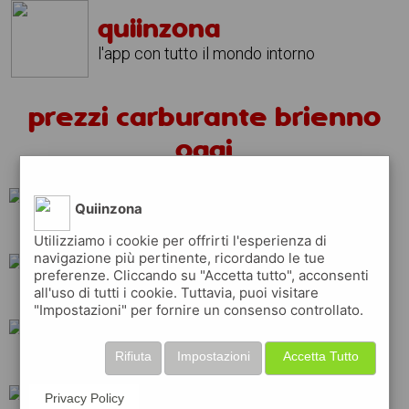
quiinzona
l'app con tutto il mondo intorno
prezzi carburante brienno
oggi
Quiinzona
api
total
shell
Utilizziamo i cookie per offrirti l'esperienza di
navigazione più pertinente, ricordando le tue
preferenze. Cliccando su "Accetta tutto", acconsenti
all'uso di tutti i cookie. Tuttavia, puoi visitare
ip
tamoil
erg
"Impostazioni" per fornire un consenso controllato.
Rifiuta
Impostazioni
Accetta Tutto
repsol
q8
esso
Privacy Policy