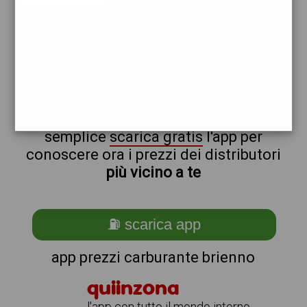
eni
non sei a brienno?
ti stai chiedendo come trovare i
benzinai vicino a me ?
semplice
scarica gratis
l'app per
conoscere ora i prezzi dei distributori
più vicino a te
⛽ scarica app
app prezzi carburante brienno
quiinzona
l'app con tutto il mondo intorno