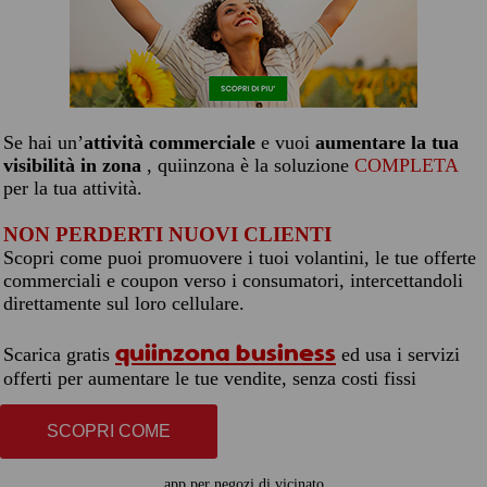
Se hai un’
attività commerciale
e vuoi
aumentare la tua
visibilità in zona
, quiinzona è la soluzione
COMPLETA
per la tua attività.
NON PERDERTI NUOVI CLIENTI
Scopri come puoi promuovere i tuoi volantini, le tue offerte
commerciali e coupon verso i consumatori, intercettandoli
direttamente sul loro cellulare.
quiinzona business
Scarica gratis
ed usa i servizi
offerti per aumentare le tue vendite, senza costi fissi
SCOPRI COME
app per negozi di vicinato