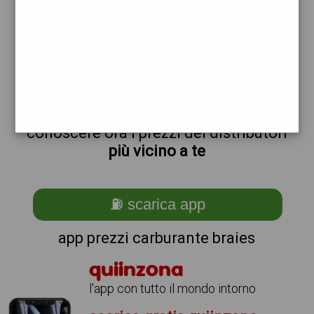
non sei a braies?
ti stai chiedendo come trovare i
benzinai vicino a me ?
semplice
scarica gratis
l'app per
conoscere ora i prezzi dei distributori
più vicino a te
⛽ scarica app
app prezzi carburante braies
quiinzona
l'app con tutto il mondo intorno