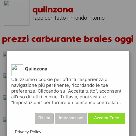
quiinzona
l'app con tutto il mondo intorno
prezzi carburante braies oggi
tamoil
repsol
Quiinzona
Utilizziamo i cookie per offrirti l'esperienza di
navigazione più pertinente, ricordando le tue
erg
api
eni
preferenze. Cliccando su "Accetta tutto", acconsenti
all'uso di tutti i cookie. Tuttavia, puoi visitare
"Impostazioni" per fornire un consenso controllato.
q8
ip
total
Rifiuta
Impostazioni
Accetta Tutto
esso
shell
Privacy Policy